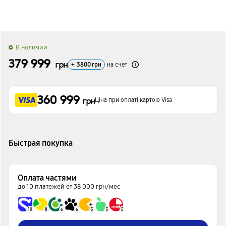
B наличии
379 999
грн
+
3800
грн
на счет
360 999
Ціна при оплаті картою Visa
грн
Быстрая покупка
Оплата частями
до 10 платежей от 38 000 грн/мес
10
8
6
6
5
5
5