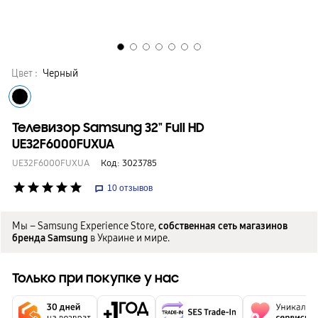
Цвет :
Черный
Телевизор Samsung 32" Full HD
UE32F6000FUXUA
UE32F6000FUXUA
Код:
3023785
star
star
star
star
star
10
отзывов
Мы – Samsung Experience Store,
собственная сеть магазинов
бренда Samsung
в Украине и мире.
Только при покупке у нас