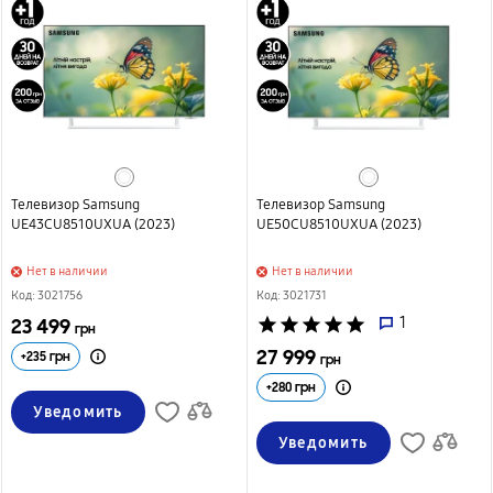
Телевизор Samsung
Телевизор Samsung
UE43CU8510UXUA (2023)
UE50CU8510UXUA (2023)
Нет в наличии
Нет в наличии
Код: 3021756
Код: 3021731
23 499
star
star
star
star
star
1
грн
27 999
+
235
грн
грн
+
280
грн
Уведомить
Уведомить