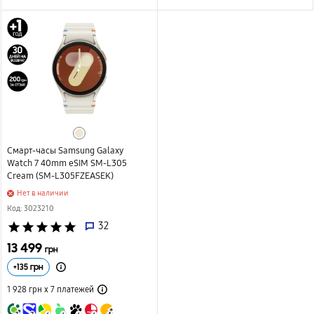
Смарт-часы Samsung Galaxy
Watch 7 40mm eSIM SM-L305
Cream (SM-L305FZEASEK)
Нет в наличии
Код: 3023210
star
star
star
star
star
32
13 499
грн
+
135
грн
1 928 грн х 7
платежей