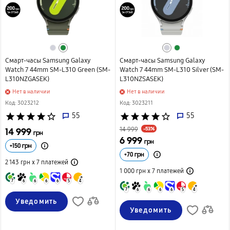
Смарт-часы Samsung Galaxy
Смарт-часы Samsung Galaxy
Watch 7 44mm SM-L310 Green (SM-
Watch 7 44mm SM-L310 Silver (SM-
L310NZGASEK)
L310NZSASEK)
Нет в наличии
Нет в наличии
Код: 3023212
Код: 3023211
star
star
star
star
star_border
55
star
star
star
star
star_border
55
-53%
14 999
14 999
грн
6 999
грн
+
150
грн
+
70
грн
2 143 грн х 7
платежей
1 000 грн х 7
платежей
7
6
6
6
6
5
4
7
6
6
6
6
5
4
Уведомить
Уведомить