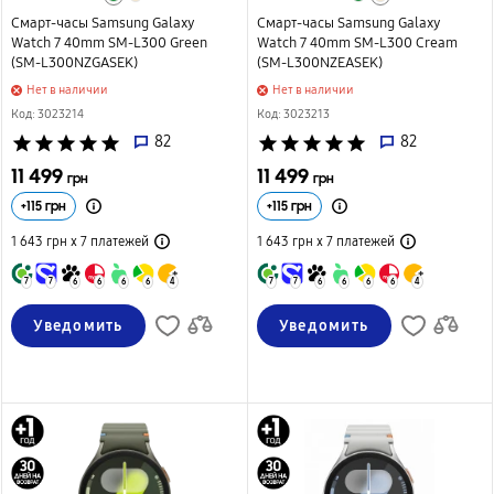
Смарт-часы Samsung Galaxy
Смарт-часы Samsung Galaxy
Watch 7 40mm SM-L300 Green
Watch 7 40mm SM-L300 Cream
(SM-L300NZGASEK)
(SM-L300NZEASEK)
Нет в наличии
Нет в наличии
Код: 3023214
Код: 3023213
star
star
star
star
star
82
star
star
star
star
star
82
11 499
11 499
грн
грн
+
115
грн
+
115
грн
1 643 грн х 7
платежей
1 643 грн х 7
платежей
7
7
6
6
6
6
4
7
7
6
6
6
6
4
Уведомить
Уведомить