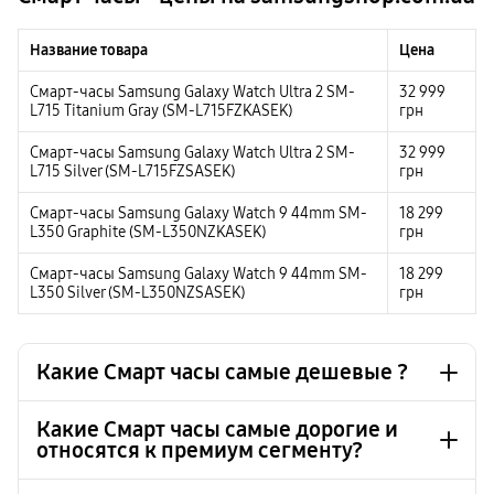
Название товара
Цена
Смарт-часы Samsung Galaxy Watch Ultra 2 SM-
32 999
L715 Titanium Gray (SM-L715FZKASEK)
грн
Смарт-часы Samsung Galaxy Watch Ultra 2 SM-
32 999
L715 Silver (SM-L715FZSASEK)
грн
Смарт-часы Samsung Galaxy Watch 9 44mm SM-
18 299
L350 Graphite (SM-L350NZKASEK)
грн
Смарт-часы Samsung Galaxy Watch 9 44mm SM-
18 299
L350 Silver (SM-L350NZSASEK)
грн
Какие Смарт часы самые дешевые ?
Какие Смарт часы самые дорогие и
относятся к премиум сегменту?
Смарт-часы, фитнес-браслет Samsung Galaxy Fit3
1 999 грн
Silver (SM-R390NZSASEK)