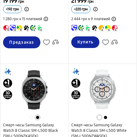
19 199
21 999
грн
грн
+
192
грн
+
220
грн
1 280 грн х 15
платежей
2 444 грн х 9
платежей
15
12
8
8
6
6
9
8
6
6
6
6
6
Купить
Предзаказ
Смарт-часы Samsung Galaxy
Смарт-часы Samsung Galaxy
Watch 8 Classic SM-L500 Black
Watch 8 Classic SM-L500 White
(SM-L500NZKASEK)
(SM-L500NZWASEK)