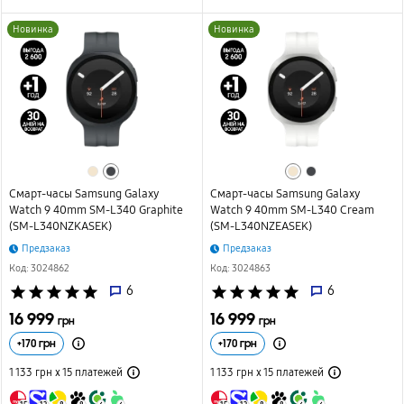
Новинка
Новинка
Смарт-часы Samsung Galaxy
Смарт-часы Samsung Galaxy
Watch 9 40mm SM-L340 Graphite
Watch 9 40mm SM-L340 Cream
(SM-L340NZKASEK)
(SM-L340NZEASEK)
Предзаказ
Предзаказ
Код: 3024862
Код: 3024863
star
star
star
star
star
6
star
star
star
star
star
6
16 999
16 999
грн
грн
+
170
грн
+
170
грн
1 133 грн х 15
платежей
1 133 грн х 15
платежей