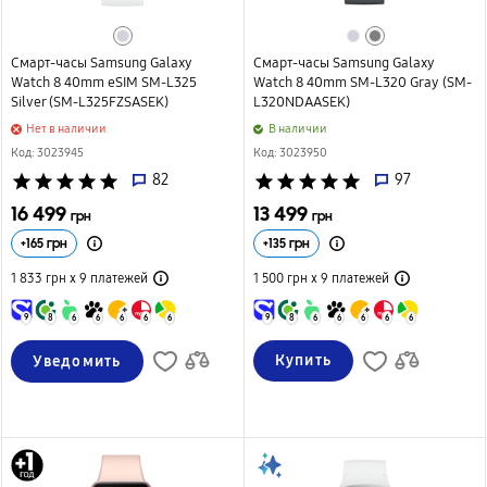
Смарт-часы Samsung Galaxy
Смарт-часы Samsung Galaxy
Watch 8 40mm eSIM SM-L325
Watch 8 40mm SM-L320 Gray (SM-
Silver (SM-L325FZSASEK)
L320NDAASEK)
Нет в наличии
B наличии
Код: 3023945
Код: 3023950
star
star
star
star
star
82
star
star
star
star
star
97
16 499
13 499
грн
грн
+
165
грн
+
135
грн
1 833 грн х 9
платежей
1 500 грн х 9
платежей
9
8
6
6
6
6
6
9
8
6
6
6
6
6
Купить
Уведомить