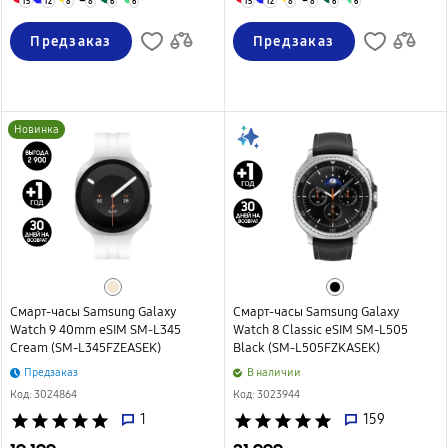
15
12
8
8
6
6
15
12
8
8
6
6
Предзаказ
Предзаказ
Новинка
Смарт-часы Samsung Galaxy
Смарт-часы Samsung Galaxy
Watch 9 40mm eSIM SM-L345
Watch 8 Classic eSIM SM-L505
Cream (SM-L345FZEASEK)
Black (SM-L505FZKASEK)
Предзаказ
B наличии
Код: 3024864
Код: 3023944
star
star
star
star
star
1
star
star
star
star
star
159