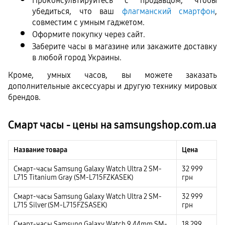
Проконсультируйтесь с продавцом, чтобы 
убедиться, что ваш 
флагманский смартфон
, 
совместим с умным гаджетом.
Оформите покупку через сайт.
Заберите часы в магазине или закажите доставку 
в любой город Украины.
Кроме, умных часов, вы можете заказать 
дополнительные аксессуары и другую технику мировых 
брендов.
Смарт часы - цены на samsungshop.com.ua
Название товара
Цена
Смарт-часы Samsung Galaxy Watch Ultra 2 SM-
32 999
L715 Titanium Gray (SM-L715FZKASEK)
грн
Смарт-часы Samsung Galaxy Watch Ultra 2 SM-
32 999
L715 Silver (SM-L715FZSASEK)
грн
Смарт-часы Samsung Galaxy Watch 9 44mm SM-
18 299