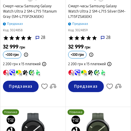
Смарт-часы Samsung Galaxy
Смарт-часы Samsung Galaxy
Watch Ultra 2 SM-L715 Titanium
Watch Ultra 2 SM-L715 Silver (SM-
Gray (SM-L715FZKASEK)
L715FZSASEK)
Предзаказ
Предзаказ
Код: 3024858
Код: 3024859
star
star
star
star
star
28
star
star
star
star
star
28
32 999
32 999
грн
грн
+
330
грн
+
330
грн
2 200 грн х 15
платежей
2 200 грн х 15
платежей
15
12
10
8
6
6
15
12
10
8
6
6
Предзаказ
Предзаказ
Новинка
Новинка