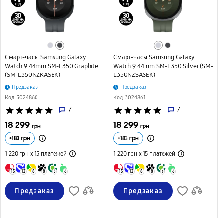
Смарт-часы Samsung Galaxy
Смарт-часы Samsung Galaxy
Watch 9 44mm SM-L350 Graphite
Watch 9 44mm SM-L350 Silver (SM-
(SM-L350NZKASEK)
L350NZSASEK)
Предзаказ
Предзаказ
Код: 3024860
Код: 3024861
star
star
star
star
star
7
star
star
star
star
star
7
18 299
18 299
грн
грн
+
183
грн
+
183
грн
1 220 грн х 15
платежей
1 220 грн х 15
платежей
15
12
8
8
6
6
15
12
8
8
6
6
Предзаказ
Предзаказ