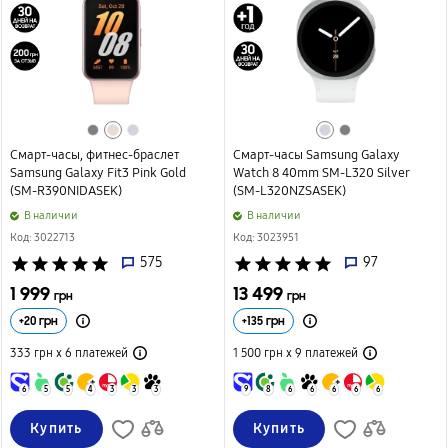
Смарт-часы, фитнес-браслет
Смарт-часы Samsung Galaxy
Samsung Galaxy Fit3 Pink Gold
Watch 8 40mm SM-L320 Silver
(SM-R390NIDASEK)
(SM-L320NZSASEK)
B наличии
B наличии
Код: 3022713
Код: 3023951
star
star
star
star
star
575
star
star
star
star
star
97
1 999
13 499
грн
грн
+
20
грн
+
135
грн
333 грн х 6
платежей
1 500 грн х 9
платежей
6
5
5
4
3
3
3
9
8
6
6
6
6
6
Купить
Купить