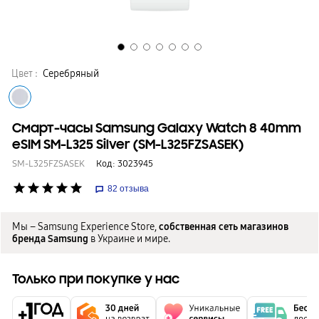
Цвет :
Серебряный
Смарт-часы Samsung Galaxy Watch 8 40mm
eSIM SM-L325 Silver (SM-L325FZSASEK)
SM-L325FZSASEK
Код:
3023945
star
star
star
star
star
82
отзыва
Мы – Samsung Experience Store,
собственная сеть магазинов
бренда Samsung
в Украине и мире.
Только при покупке у нас