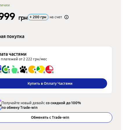
личии
 999
грн
+
200
грн
на счет
ая покупка
лата частями
 платежей от 2 222 грн/мес
9
8
6
6
6
6
6
Купить в Оплату Частями
Получайте новый девайс
со скидкой до 100%
по обмену Trade-win
Обменять с Trade-win