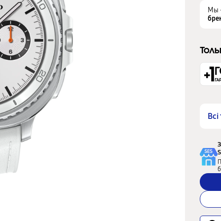
Мы 
бре
Толь
Всі
З
S
П
б