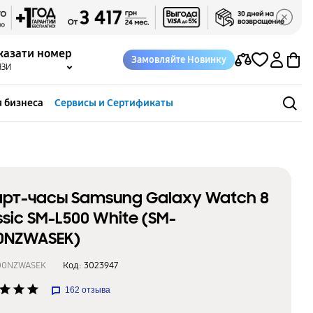
казати номер
Замовляйте Новинку
ЯЗИ
 бизнеса
Сервисы и Сертификаты
рт-часы Samsung Galaxy Watch 8
ssic SM-L500 White (SM-
0NZWASEK)
00NZWASEK
Код:
3023947
star
star
star
162
отзыва