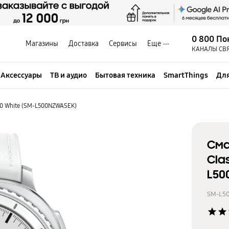
0 800 По
Магазины
Доставка
Сервисы
Еще
КАНАЛЫ СВ
Аксессуары
ТВ и аудио
Бытовая техника
SmartThings
Для
00 White (SM-L500NZWASEK)
Сма
Cla
L50
SM-L5
star
star