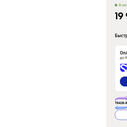
B на
19
Быстр
Оп
до 9