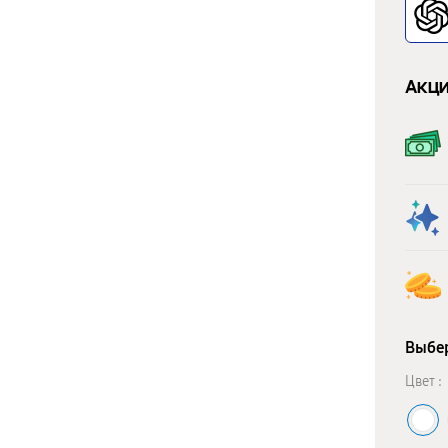
Акци
Выбер
Цвет :