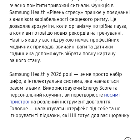
вчасно помітити тривожні сигнали. Функція в
Samsung Health «Рівень стресу» працює у поєднанні
з аналізом варіабельності серцевого ритму. Це
дозволяє зрозуміти, коли організму потрібна пауза,
а коли ви готові до нових рекордів на тренуванні.
Навіть якщо у вас під рукою немає професійних
медичних приладів, звичайні ваги та датчики
годинника допоможуть зібрати повну картину
вашого стану.
Samsung Health у 2026 році — це не просто набір
цифр, а інтелектуальна система, яка навчається
разом із вами. Використовуючи Energy Score та
персональний коучинг, ви перетворюєте
носимі
пристрої
на реальний інструмент довголіття.
Головне — налаштувати інтерфейс під себе та не
ігнорувати ті підказки, які ШІ готує для вас щоранку.