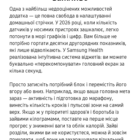
Одна з найбільш недооцінених можливостей
додатка — це повна свобода в налаштуванні
домашньої стрічки. У 2026 році, коли кількість
датчиків у носимих пристроях зашкалює, легко
потонути в морі графіків і цифр. Вам більше не
потрібно гортати десятки другорядних показників,
які лише відволікають. У Samsung Health
реалізована інтуїтивна система віджетів: ви можете
буквально «перекомпонувати» головний екран за
кілька секунд.
Просто затисніть потрібний блок і перемістіть його
вгору або вниз. Наприклад, якщо ваша головна мета
зараз — активність і підготовка до марафону,
винесіть кількість кроків і пульсові зони на самий
верх. Якщо ж у пріоритеті здоров'я і боротьба із
зайвими кілограмами, поставте на перше місце
прогрес у зниженні ваги та облік калорій. Зайві
розділи, якими ви не користуєтеся, можна й зовсім
приховати, щоб вони не захаращували візуальний