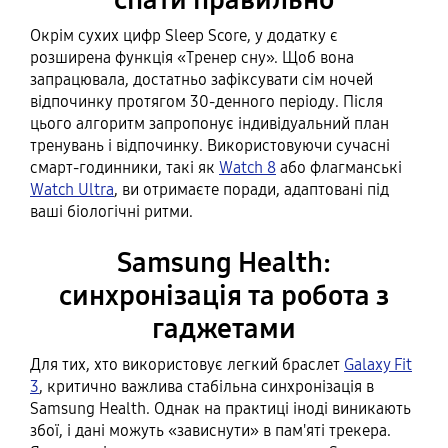
спати правильно
Окрім сухих цифр Sleep Score, у додатку є
розширена функція «Тренер сну». Щоб вона
запрацювала, достатньо зафіксувати сім ночей
відпочинку протягом 30-денного періоду. Після
цього алгоритм запропонує індивідуальний план
тренувань і відпочинку. Використовуючи сучасні
смарт-годинники, такі як
Watch 8
або флагманські
Watch Ultra
, ви отримаєте поради, адаптовані під
ваші біологічні ритми.
Samsung Health:
синхронізація та робота з
гаджетами
Для тих, хто використовує легкий браслет
Galaxy Fit
3
, критично важлива стабільна синхронізація в
Samsung Health. Однак на практиці іноді виникають
збої, і дані можуть «зависнути» в пам'яті трекера.