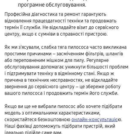
програмне обслуговування.
Професійна діагностика та ремонт гарантують
відновлення працездатності техніки та продовжать
термін її служби. Не відкладайте візит до сервісного
центру, якщо є сумніви в справності пристрою.
Як ми з'ясували, слабка тяга пилососа часто викликана
простими причинами – засміченням фільтрів, шлангів
або переповненим мішком для пилу. Регулярне
обслуговування допомагає уникнути більшості проблем
і підтримувати техніку в відмінному стані. Якщо ж
причина в технічних несправностях, не відкладайте
звернення до сервісного центру – це збереже роботу
вашого пилососа і продовжить термін його служби.
Якщо ви ще не вибрали пилосос або хочете підібрати
модель з оптимальними характеристиками,
скористайтеся безкоштовною
онлайн-консультаціє
ю.
Наші фахівці допоможуть підібрати пристрій, який
ідеально підійде саме вам.