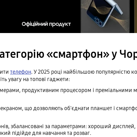
атегорію «смартфон» у Чо
вити
телефон
. У 2025 році найбільшою популярністю кор
іть увагу на топові гаджети:
ерами, продуктивним процесором і преміальними ма
 екраном, що дозволяють об'єднати планшет і смартф
ів, збалансовані за параметрами: хороший дисплей, ш
кий підійде для навчання та розваг.