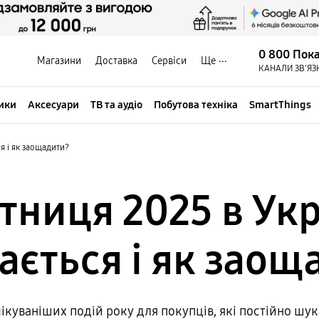
0 800 Пок
Магазини
Доставка
Сервіси
Ще
КАНАЛИ ЗВ'ЯЗ
ики
Аксесуари
ТВ та аудіо
Побутова техніка
SmartThings
я і як заощадити?
тниця 2025 в Укр
ається і як заощ
ікуваніших подій року для покупців, які постійно шукаю