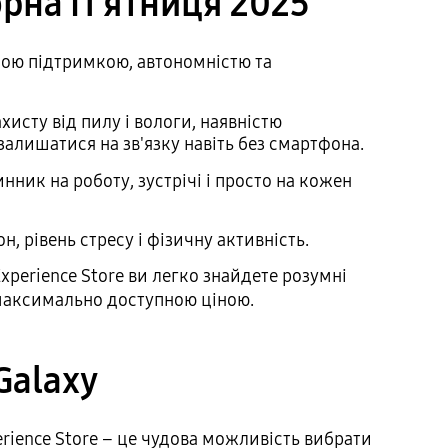
рна П'ятниця 2025
ною підтримкою, автономністю та
исту від пилу і вологи, наявністю
залишатися на зв'язку навіть без смартфона.
нник на роботу, зустрічі і просто на кожен
, рівень стресу і фізичну активність.
perience Store ви легко знайдете розумні
а максимально доступною ціною.
Galaxy
rience Store – це чудова можливість вибрати