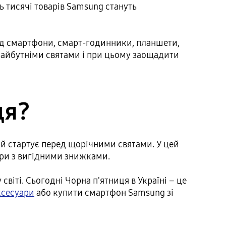
ть тисячі товарів Samsung стануть
лад смартфони, смарт-годинники, планшети,
майбутніми святами і при цьому заощадити
ця?
ий стартує перед щорічними святами. У цей
ари з вигідними знижками.
іті. Сьогодні Чорна п'ятниця в Україні – це
ксесуари
або купити смартфон Samsung зі