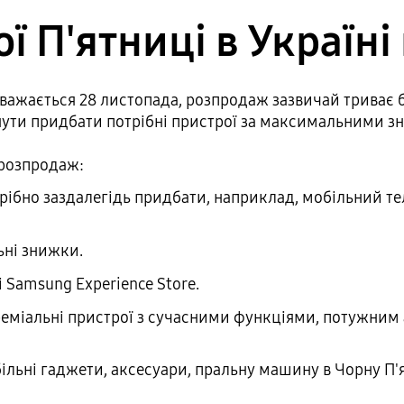
ї П'ятниці в Україні 
 вважається 28 листопада, розпродаж зазвичай триває
нути придбати потрібні пристрої за максимальними 
 розпродаж:
трібно заздалегідь придбати, наприклад, мобільний т
ьні знижки.
 Samsung Experience Store.
реміальні пристрої з сучасними функціями, потужним
ільні гаджети, аксесуари, пральну машину в Чорну П'