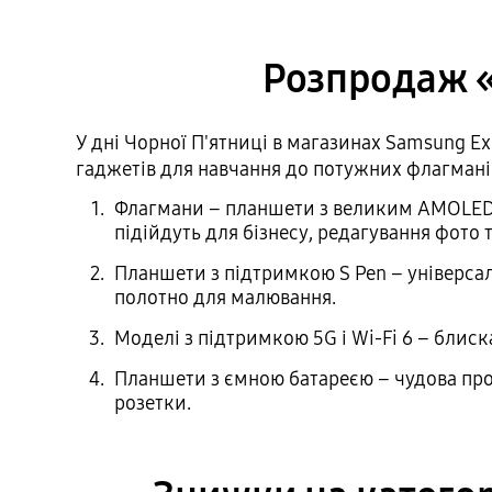
Розпродаж «
У дні Чорної П'ятниці в магазинах Samsung E
гаджетів для навчання до потужних флагманів д
Флагмани – планшети з великим AMOLED-д
підійдуть для бізнесу, редагування фото 
Планшети з підтримкою S Pen – універсал
полотно для малювання.
Моделі з підтримкою 5G і Wi-Fi 6 – блиск
Планшети з ємною батареєю – чудова пропо
розетки.