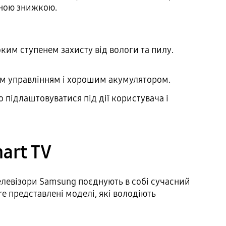
дною знижкою.
им ступенем захисту від вологи та пилу.
ним управлінням і хорошим акумулятором.
о підлаштовуватися під дії користувача і
art TV
елевізори Samsung поєднують в собі сучасний
e представлені моделі, які володіють