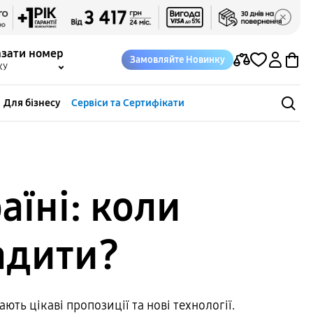
азати номер
Замовляйте Новинку
КУ
Для бізнесу
Сервіси та Сертифікати
аїні: коли
адити?
ть цікаві пропозиції та нові технології.