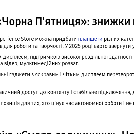
Чорна П'ятниця»: знижки
xperience Store можна придбати
планшети
різних катег
ля роботи та творчості. У 2025 році варто звернути ув
исплеєм, підтримкою високої роздільної здатності т
та відео, мультимедійних розваг.
ьні гаджети з яскравим і чітким дисплеєм перетворят
авичний доступ до контенту і стабільне підключення, 
зиція для тих, хто цінує час автономної роботи і не 