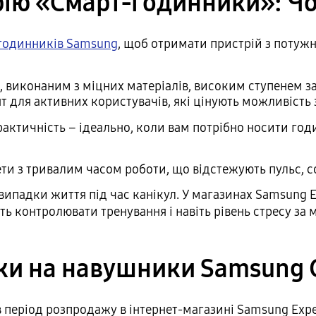
рію «Смарт-годинники»: Чо
годинників Samsung
, щоб отримати пристрій з потуж
виконаним з міцних матеріалів, високим ступенем зах
нт для активних користувачів, які цінують можливість 
актичність – ідеально, коли вам потрібно носити годи
ти з тривалим часом роботи, що відстежують пульс, сон
ипадки життя під час канікул. У магазинах Samsung Ex
ть контролювати тренування і навіть рівень стресу з
и на навушники Samsung 
 період розпродажу в інтернет-магазині Samsung Expe