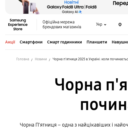
Офіційна мережа
Укр
брендових магазинів
Акції
Смартфони
Смарт годинники
Планшети
Навушн
Головна
Новини
Чорна п'ятниця 2025 в Україні: коли починаєтьс
Чорна п'я
почин
Чорна П'ятниця – одна з найцікавіших і найоч