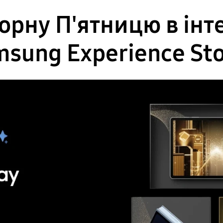
орну П'ятницю в інт
sung Experience St