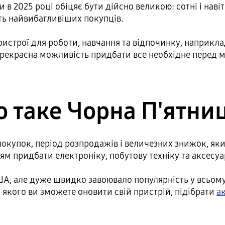
и в 2025 році обіцяє бути дійсно великою: сотні і наві
ть найвибагливіших покупців.
пристрої для роботи, навчання та відпочинку, наприк
прекрасна можливість придбати все необхідне перед 
 таке Чорна П'ятни
покупок, період розпродажів і величезних знижок, як
ям придбати електроніку, побутову техніку та аксесу
, але дуже швидко завоювало популярність у всьому св
с якого ви зможете оновити свій пристрій, підібрати
а