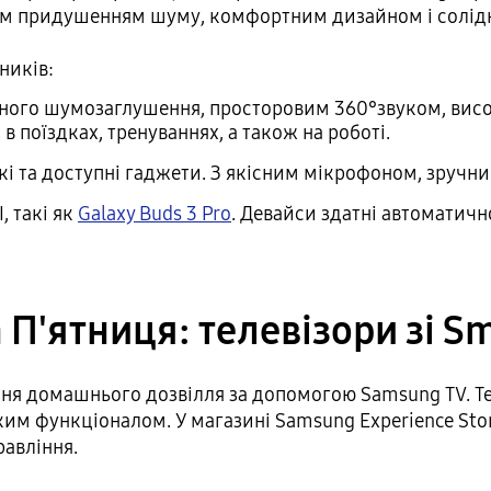
ним придушенням шуму, комфортним дизайном і солі
ників:
ного шумозаглушення, просторовим 360°звуком, висок
в поїздках, тренуваннях, а також на роботі.
гкі та доступні гаджети. З якісним мікрофоном, зруч
, такі як
Galaxy Buds 3 Pro
. Девайси здатні автоматичн
 П'ятниця: телевізори зі Sm
ння домашнього дозвілля за допомогою Samsung TV. Т
им функціоналом. У магазині Samsung Experience Stor
равління.