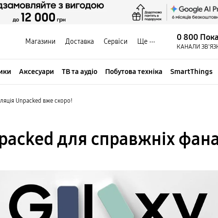
0 800 Пок
Магазини
Доставка
Сервіси
Ще
КАНАЛИ ЗВ'ЯЗ
ики
Аксесуари
ТВ та аудіо
Побутова техніка
SmartThings
сляція Unpacked вже скоро!
packed для справжніх фана