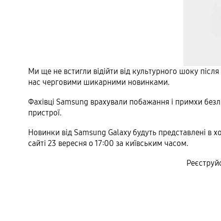
Ми ще не встигли відійти від культурного шоку післ
нас черговими шикарними новинками.
Фахівці Samsung врахували побажання і примхи безліч
пристрої.
Новинки від Samsung Galaxy будуть представлені в хо
сайті 23 вересня о 17:00 за київським часом.
Реєструйс