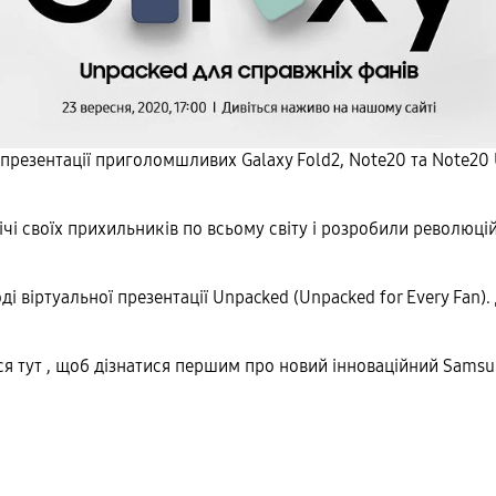
я презентації приголомшливих Galaxy Fold2, Note20 та Note20
і своїх прихильників по всьому світу і розробили революцій
ді віртуальної презентації Unpacked (Unpacked for Every Fan)
я тут , щоб дізнатися першим про новий інноваційний Samsu