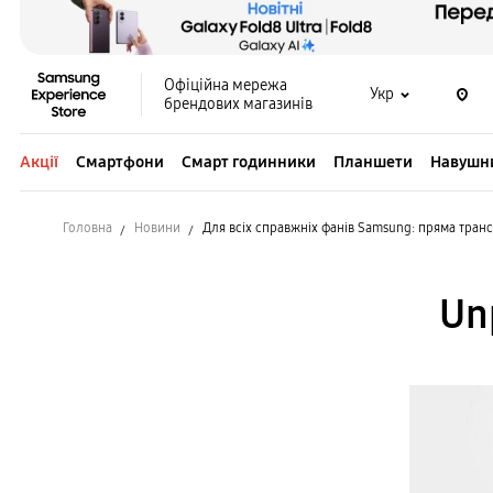
Офіційна мережа
Укр
брендових магазинів
Акції
Смартфони
Смарт годинники
Планшети
Навушн
Головна
Новини
Для всіх справжніх фанів Samsung: пряма тран
Un