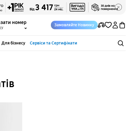
азати номер
Замовляйте Новинку
КУ
Для бізнесу
Сервіси та Сертифікати
тів