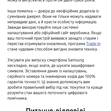
можуть випускатися протягом двох-трьох років.
Інша помилка — довіра до неофіційних додатків із
сумнівних джерел. Вони не тільки можуть надавати
неправдиві дані, а й красти особисту інформацію.
Завжди використовуйте лише системні
налаштування або офіційний сайт виробника. Якщо
ваш поточний пристрій виявився занадто старим і
перестав отримувати оновлення, програма
Trade-In
стане чудовим способом вигідно оновити техніку.
З'ясувати рік випуску смартфона Samsung
нескладно, якщо знати, де шукати зашифровані
символи. Зіставлення даних із налаштувань,
серійного номера та інженерних кодів дає 100%
гарантію точності. Ці знання допоможуть вам
зробити правильний вибір під час покупки та краще
розуміти стан вашого поточного цифрового
помічника.
Питання-відповіді