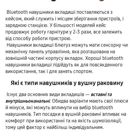
Bluetooth навушники вкладиші поставляються з
кейсом, який служить і місцем зберігання пристроїв, і
зарядною станцією. У більшості моделей кейс
продовжує роботу гарнітури у 2-3 рази, все залежить
від способу роботи пристрою.
Навушники вкладиші блютуз можуть мати сенсорну чи
механічну панель управління, яка розташована на
зовнішній частині корпусу вкладок. Хороші bluetooth
навушники вкладиші підійдуть як для повсякденного
використання, так і для занять спортом.
Які є типи навушників у вушну раковину
Існує два основних види вкладишів —
вставні та
внутрішньоканальні
. Обидва варіанти мають свої плюси
й мінуси, які можуть вплинути на вибір bluetooth
навушників. Тип посадки в вушній раковині впливає на
комфорт при використанні та на якість шумоізоляції,
тому цей фактор є найбільш індивідуальним.