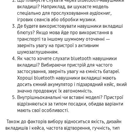
Що плануєте слухати через bluetooth-навушники
вкладиші? Наприклад, ви шукаєте модель
спеціально для прослуховування аудіокниг,
ігрових сеансів або обробки музики.
Де будете використовувати навушники вкладиші
блютуз? Якщо мова йде про використання в
транспорті та іншому шумному оточенні —
зверніть увагу на пристрої з активним
шумозаглушенням.
Як часто хочете слухати bluetooth навушники
вкладиші? Вибираючи пристрій для частого
застосування, зверніть увагу на ємність батареї.
Хороші bluetooth навушники вкладиші мають
досить ємний акумулятор і підзарядний кейс, який
значно продовжує їх автономність.
Внутрішньоканальні чи вставні моделі? Пристрої
відрізняються за типом посадки, обидва варіанти
мають свої особливості.
Також до факторів вибору відноситься якість, дизайн
вкладишів і кейса, частота відтворення, гучність, тип