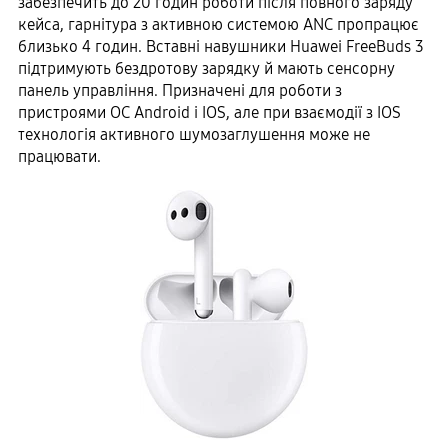
забезпечить до 20 годин роботи після повного заряду
кейса, гарнітура з активною системою ANC пропрацює
близько 4 годин. Вставні навушники Huawei FreeBuds 3
підтримують бездротову зарядку й мають сенсорну
панель управління. Призначені для роботи з
пристроями ОС Android і IOS, але при взаємодії з IOS
технологія активного шумозаглушення може не
працювати.