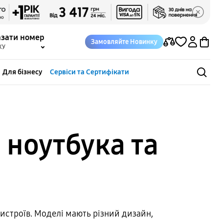
азати номер
Замовляйте Новинку
КУ
Для бізнесу
Сервіси та Сертифікати
 ноутбука та
строїв. Моделі мають різний дизайн,