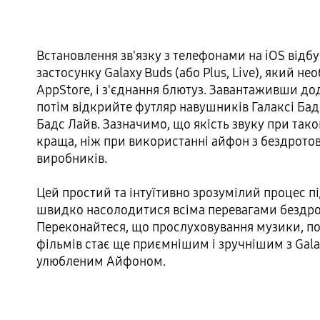
Встановлення зв'язку з телефонами на iOS відб
застосунку Galaxy Buds (або Plus, Live), який н
AppStore, і з'єднання блютуз. Завантаживши дод
потім відкрийте футляр навушників Галаксі Бадс
Бадс Лайв. Зазначимо, що якість звуку при тако
краща, ніж при використанні айфон з бездрот
виробників.
Цей простий та інтуїтивно зрозумілий процес п
швидко насолодитися всіма перевагами бездро
Переконайтеся, що прослуховування музики, по
фільмів стає ще приємнішим і зручнішим з Gala
улюбленим Айфоном.