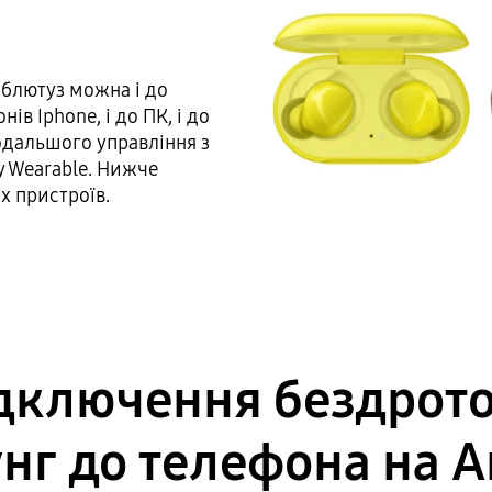
 блютуз можна і до
ів Iphone, і до ПК, і до
подальшого управління з
y Wearable. Нижче
х пристроїв.
ідключення бездрот
нг до телефона на A