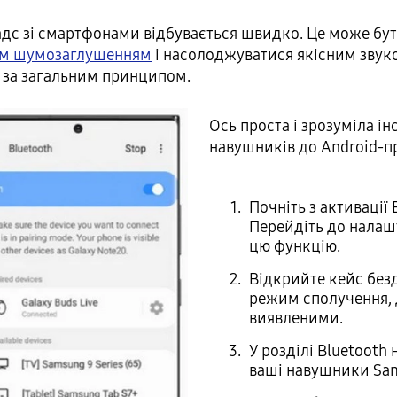
адс зі смартфонами відбувається швидко. Це може бу
им шумозаглушенням
і насолоджуватися якісним звуко
я за загальним принципом.
Ось проста і зрозуміла і
навушників до Android-п
Почніть з активації
Перейдіть до налашт
цю функцію.
Відкрийте кейс без
режим сполучення,
виявленими.
У розділі Bluetooth
ваші навушники Sam