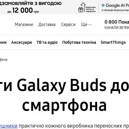
0 800 Пок
Магазини
Доставка
Сервіси
Ще
КАНАЛИ ЗВ'ЯЗ
ики
Аксесуари
ТВ та аудіо
Побутова техніка
SmartThings
тфону
ти Galaxy Buds до
смартфона
вушники
практично кожного виробника переносних при