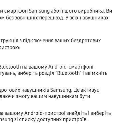
ти смартфон Samsung або іншого виробника. Ви
м без зовнішніх перешкод. У всіх навушниках
нструкція з підключення ваших бездротових
ристрою:
 Bluetooth на вашому Android-смартфоні.
увань, виберіть розділ "Bluetooth" і ввімкніть
дротових навушників Samsung. Це активує
 даючи змогу вашим навушникам бути
 на вашому Android-пристрої знайдіть і виберіть
sung зі списку доступних пристроїв.