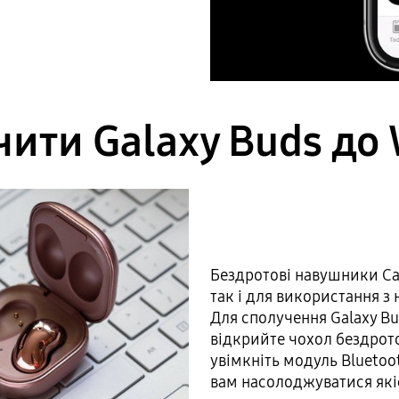
ити Galaxy Buds до
Бездротові навушники Са
так і для використання з
Для сполучення Galaxy Bud
відкрийте чохол бездрото
увімкніть модуль Bluetoot
вам насолоджуватися які