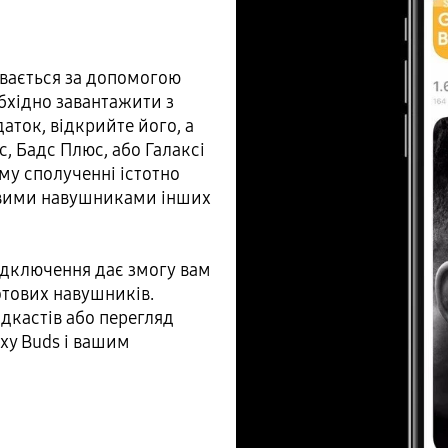
увається за допомогою
еобхідно завантажити з
аток, відкрийте його, а
, Бадс Плюс, або Галаксі
му сполученні істотно
овими навушниками інших
ідключення дає змогу вам
тових навушників.
дкастів або перегляд
xy Buds і вашим