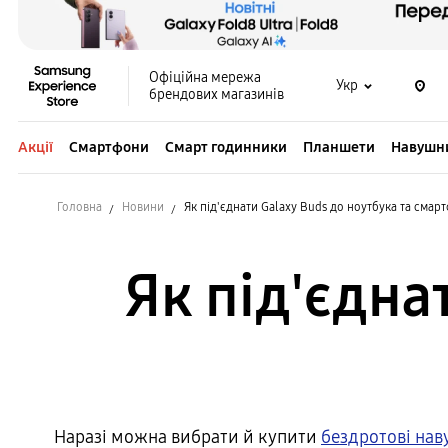
Офіційна мережа
Укр
брендових магазинів
Акції
Смартфони
Смарт годинники
Планшети
Навушн
Головна
Новини
Як під'єднати Galaxy Buds до ноутбука та смар
Як під'єдна
Наразі можна вибрати й купити
бездротові на