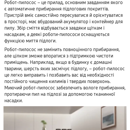
Робот-пилосос – це прилад, основним завданням якого
є автоматичне прибирання підлогових покриттів.
Пристрій вміє самостійно пересуватися й орієнтуватися
в просторі, має вбудований акумулятор і контейнер для
пилу. Збір сміття відбувається завдяки щіткам і
насадкам, а деякі роботи-пилососи оснащуються
функцією миття підлоги.
Робот-пилосос не замінить повноцінного прибирання,
але цілком зможе впоратися з підтримкою чистоти
приміщень. Наприклад, якщо в будинку є домашні
тварини, шерсть яких засмічує підлогу, – робот-пилосос
це легко виправить і позбавить вас від необхідності
постійного чищення килимів і твердих поверхонь.
Миючий робот-пилосос забезпечить вологе прибирання,
протираючи пил на підлозі за допомогою тканинної
насадки.