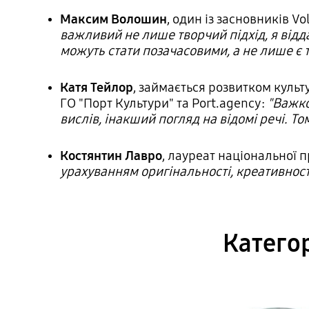
Максим Волошин
, один із засновників Vo
важливий не лише творчий підхід, я відд
можуть стати позачасовими, а не лише є 
Катя Тейлор
, займається розвитком куль
ГО "Порт Культури" та Port.agency:
"Важко
вислів, інакший погляд на відомі речі. То
Костянтин Лавро
, лауреат національної 
урахуванням оригінальності, креативності,
Категор