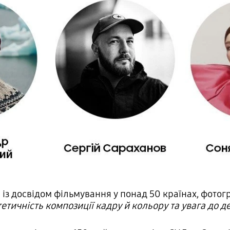
 із досвідом фільмування у понад 50 країнах, фотог
тичність композиції кадру й кольору та увага до д