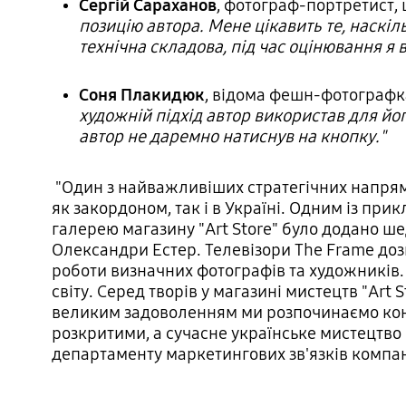
Сергій Сараханов
, фотограф-портретист, 
позицію автора. Мене цікавить те, наскіл
технічна складова, під час оцінювання я 
Соня Плакидюк
, відома фешн-фотографк
художній підхід автор використав для йо
автор не даремно натиснув на кнопку."
"Один з найважливіших стратегічних напрямк
як закордоном, так і в Україні. Одним із при
галерею магазину "Art Store" було додано ш
Олександри Естер. Телевізори The Frame доз
роботи визначних фотографів та художників. 
світу. Серед творів у магазині мистецтв "Art S
великим задоволенням ми розпочинаємо ко
розкритими, а сучасне українське мистецтво
департаменту маркетингових зв'язків компані