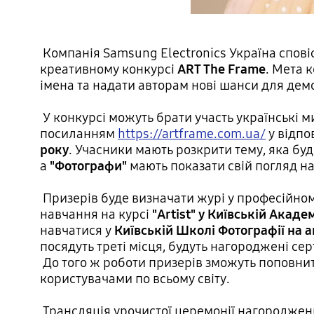
Компанія Samsung Electronics Україна сповіс
креативному конкурсі
ART The Frame
. Мета 
імена та надати авторам нові шанси для демо
У конкурсі можуть брати участь українські ми
посиланням
https://artframe.com.ua/
у відпо
року
. Учасники мають розкрити тему, яка бу
а
"Фотографи"
мають показати свій погляд н
Призерів буде визначати журі у професійном
навчання на курсі
"Artist" у Київській Акад
навчатися у
Київській Школі Фотографії на 
посядуть треті місця, будуть нагороджені сер
До того ж роботи призерів зможуть поповнит
користувачами по всьому світу.
Трансляція урочистої церемонії нагородження