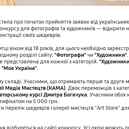
тила про початок прийняття заявок від українських 
конкурсу для фотографів та художників — відкрити 
нстрації своїх шедеврів.
тці віком від 18 років, для цього необхідно зареєст
відному розділі сайту:
"Фотографи"
чи
"Художники"
де представлена для кожної з категорій.
"Художники
а
"Моя Україна"
.
у складі. Учасники, що отримають перше та друге мі
емії Медіа Мистецтв (КАМА)
. Двоє переможців з кате
авторському курсі Дмитра Богачука
. Учасники обох 
тифікатом на 5 000 грн.
и перелік шедеврів галереї мистецтв "Art Store" д
 відбудеться на сайті конкурсу. Усі охочі можуть п