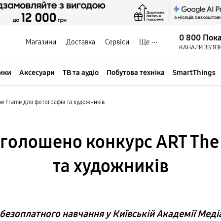
0 800 Пок
Магазини
Доставка
Сервіси
Ще
КАНАЛИ ЗВ'ЯЗ
ики
Аксесуари
ТВ та аудіо
Побутова техніка
SmartThings
 Frame для фотографів та художників
голошено конкурс ART The
та художників
езоплатного навчання у Київській Академії Медіа