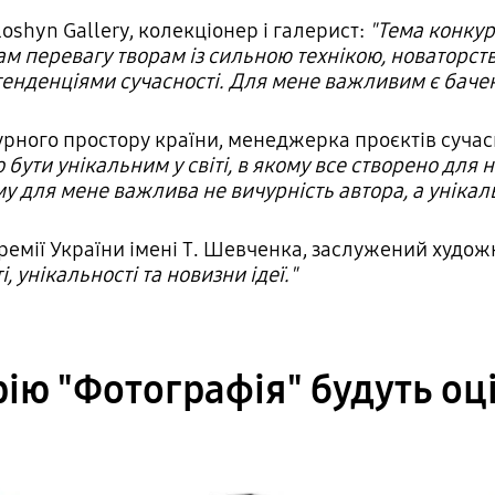
loshyn Gallery, колекціонер і галерист:
"Тема конкур
ам перевагу творам із сильною технікою, новаторств
тенденціями сучасності. Для мене важливим є баченн
турного простору країни, менеджерка проєктів суча
 бути унікальним у світі, в якому все створено для н
му для мене важлива не вичурність автора, а унікальн
премії України імені Т. Шевченка, заслужений худо
 унікальності та новизни ідеї."
ію "Фотографія" будуть о