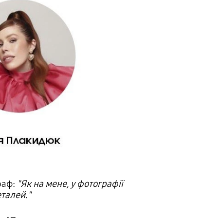
раф:
"Як на мене, у фотографії
еталей."