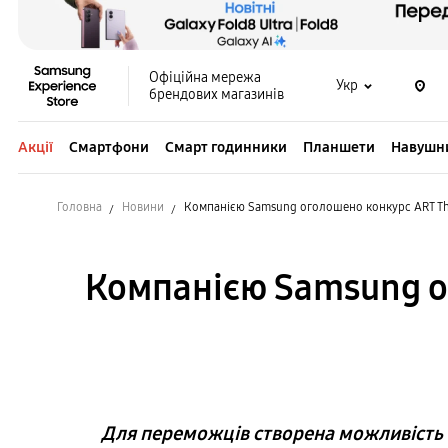
Офіційна мережа
Укр
брендових магазинів
Акції
Смартфони
Смарт годинники
Планшети
Навушн
Головна
Новини
Компанією Samsung оголошено конкурс ART The
Компанією Samsung о
Для переможців створена можливість б