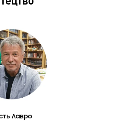
стецтво"