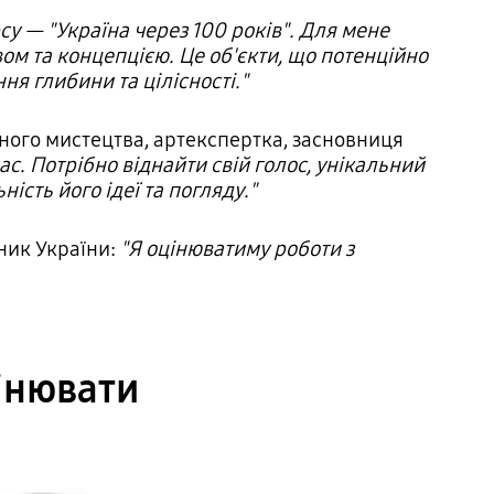
су — "Україна через 100 років". Для мене
ом та концепцією. Це об'єкти, що потенційно
я глибини та цілісності."
сного мистецтва, артекспертка, засновниця
ас. Потрібно віднайти свій голос, унікальний
ість його ідеї та погляду."
жник України:
"Я оцінюватиму роботи з
цінювати