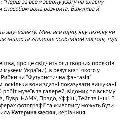
і:
"Перш за все я зверну увагу на власну
ким способом вона розкрита. Важлива й
ь вау-ефекту. Мені все одно, яку техніку чи
іж інших та залишає особливий посмак, тоді
тва, про це свідчить ряд творчих проєктів
музеєм України), в результаті якого у
 Рибки чи "Футуристична фантазія"
 оскільки вони здатні показувати вишукані
 робіт музеїв та галерей, відомих по всьому
а, Лувр, НАМУ, Прадо, Уффіці, Тейт та інші. З
 сферах фотографії та живопису можуть бути
ачила
Катерина Фесюк
, керівниця