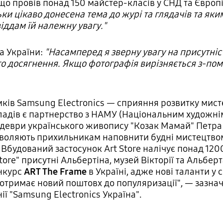
що провів понад 150 майстер-класів у СНД та Європ
ьки цікаво донесена тема до журі та глядачів та я
віддам їй належну увагу."
а України:
"Насамперед я зверну увагу на присутніст
го досягнення. Якщо фотографія вирізняється з-пом
ів Samsung Electronics — сприяння розвитку мистец
кладів є партнерство з НАМУ (Національним художнім 
едеври українського живопису "Козак Мамай" Петра
воляють прихильникам наповнити будні мистецтвом,
Вбудований застосунок Art Store налічує понад 1200
tore" присутні Альбертіна, музей Вікторії та Альберт
нкурс
ART The Frame
в Україні, адже нові таланти у
 отримає новий поштовх до популяризації", — зазн
ї "Samsung Electronics Україна".