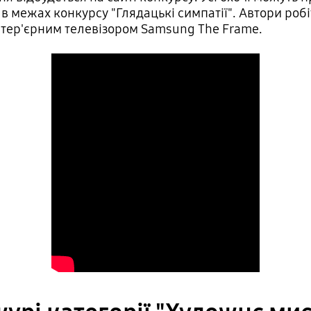
 в межах конкурсу "Глядацькі симпатії". Автори ро
нтер'єрним телевізором Samsung The Frame.