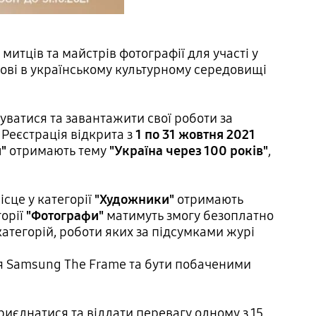
митців та майстрів фотографії для участі у
нові в українському культурному середовищі
руватися та завантажити свої роботи за
. Реєстрація відкрита з
1 по 31 жовтня 2021
"
отримають тему
"Україна через 100 років"
,
сце у категорії
"Художники"
отримають
горії
"Фотографи"
матимуть змогу безоплатно
категорій, роботи яких за підсумками журі
ля Samsung The Frame та бути побаченими
риєднатися та віддати перевагу одному з 15