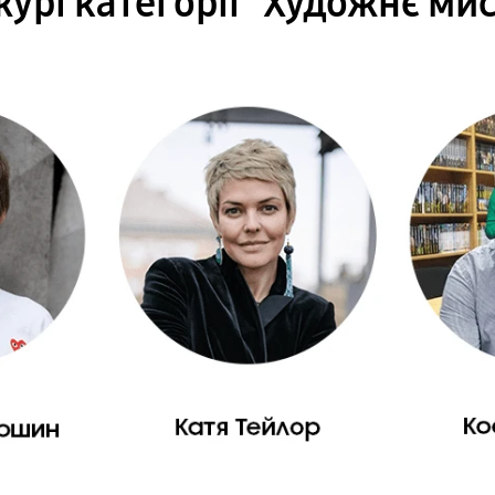
урі категорії "Художнє ми