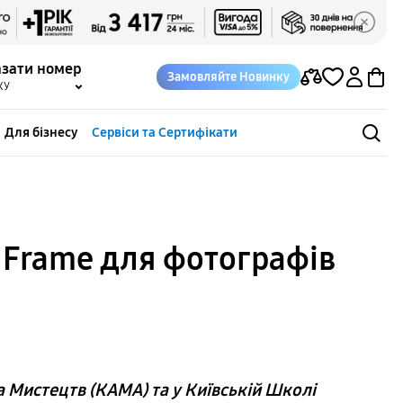
азати номер
Замовляйте Новинку
КУ
Для бізнесу
Сервіси та Сертифікати
 Frame для фотографів
 Мистецтв (КАМА) та у Київській Школі