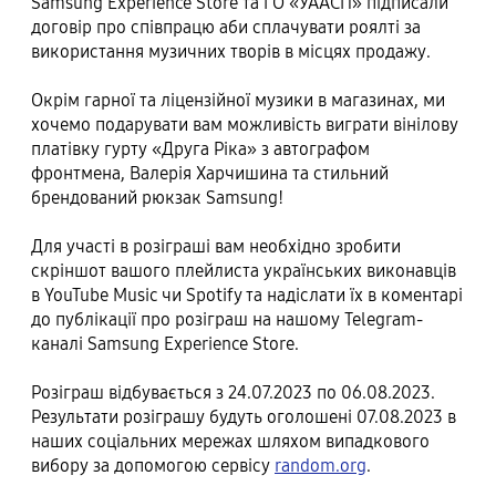
Samsung Experience Store та ГО «УААСП» підписали
договір про співпрацю аби сплачувати роялті за
використання музичних творів в місцях продажу.
Окрім гарної та ліцензійної музики в магазинах, ми
хочемо подарувати вам можливість виграти вінілову
платівку гурту «Друга Ріка» з автографом
фронтмена, Валерія Харчишина та стильний
брендований рюкзак Samsung!
Для участі в розіграші вам необхідно зробити
скріншот вашого плейлиста українських виконавців
в YouTube Music чи Spotify та надіслати їх в коментарі
до публікації про розіграш на нашому Telegram-
каналі Samsung Experience Store.
Розіграш відбувається з 24.07.2023 по 06.08.2023.
Результати розіграшу будуть оголошені 07.08.2023 в
наших соціальних мережах шляхом випадкового
вибору за допомогою сервісу
random.org
.