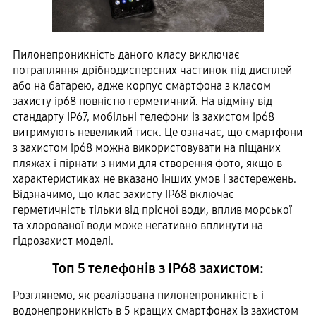
Пилонепроникність даного класу виключає
потрапляння дрібнодисперсних частинок під дисплей
або на батарею, адже корпус смартфона з класом
захисту ip68 повністю герметичний. На відміну від
стандарту ІР67, мобільні телефони із захистом ip68
витримують невеликий тиск. Це означає, що смартфони
з захистом ip68 можна використовувати на піщаних
пляжах і пірнати з ними для створення фото, якщо в
характеристиках не вказано інших умов і застережень.
Відзначимо, що клас захисту ІР68 включає
герметичність тільки від прісної води, вплив морської
та хлорованої води може негативно вплинути на
гідрозахист моделі.
Топ 5 телефонів з IP68 захистом:
Розглянемо, як реалізована пилонепроникність і
водонепроникність в 5 кращих смартфонах із захистом