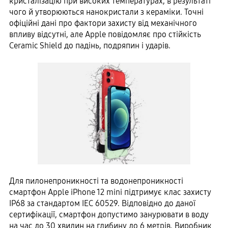
кристалізацію при високих температурах, в результаті
чого й утворюються нанокристали з кераміки. Точні
офіційні дані про фактори захисту від механічного
впливу відсутні, але Apple повідомляє про стійкість
Ceramic Shield до падінь, подряпин і ударів.
Для пилонепроникності та водонепроникності
смартфон Apple iPhone 12 mini підтримує клас захисту
IP68 за стандартом IEC 60529. Відповідно до даної
сертифікації, смартфон допустимо занурювати в воду
на час до 30 хвилин на глибину до 6 метрів. Виробник