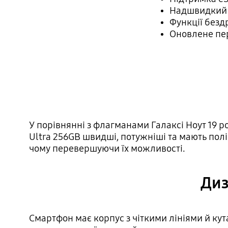
Надшвидкий р
Функції безд
Оновлене пер
У порівнянні з флагманами Галаксі Ноут 19 р
Ultra 256GB швидші, потужніші та мають пол
чому перевершуючи їх можливості.
Диз
Смартфон має корпус з чіткими лініями й ку