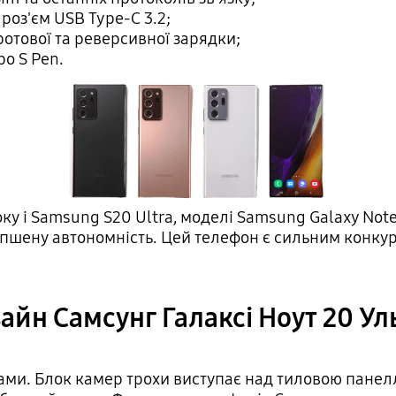
оз'єм USB Type-C 3.2;
ротової та реверсивної зарядки;
о S Pen.
оку і Samsung S20 Ultra, моделі Samsung Galaxy Note
іпшену автономність. Цей телефон є сильним конкур
айн Самсунг Галаксі Ноут 20 Ул
тами. Блок камер трохи виступає над тиловою пане