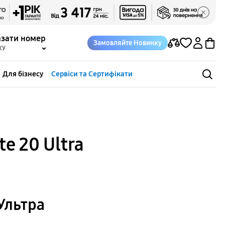
азати номер
Замовляйте Новинку
КУ
Для бізнесу
Сервіси та Сертифікати
e 20 Ultra
Ультра