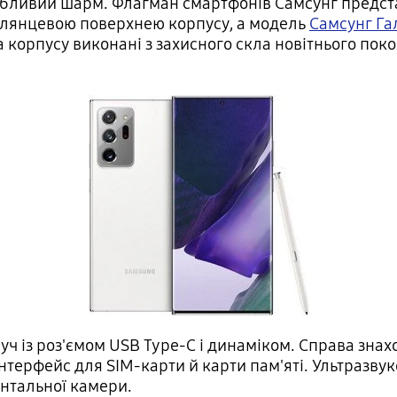
собливий шарм. Флагман смартфонів Самсунг предст
 глянцевою поверхнею корпусу, а модель
Самсунг Га
а корпусу виконані з захисного скла новітнього по
уч із роз'ємом USB Type-C і динаміком. Справа зна
нтерфейс для SIM-карти й карти пам'яті. Ультразвук
онтальної камери.