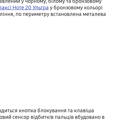
авлений у чорному, білому та бронзовому
лаксі Ноте 20 Ультра
у бронзовому кольорі
коління, по периметру встановлена металева
ходиться кнопка блокування та клавіша
овий сенсор відбитків пальців вбудовано в