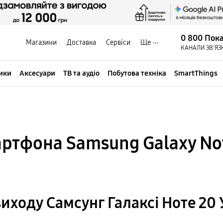
0 800 Пок
Магазини
Доставка
Сервіси
Ще
КАНАЛИ ЗВ'ЯЗ
ики
Аксесуари
ТВ та аудіо
Побутова техніка
SmartThings
ртфона Samsung Galaxy Not
виходу Самсунг Галаксі Ноте 20 