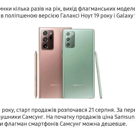
ки кілька разів на рік, вихід флагманських моделей
тав поліпшеною версією Галаксі Ноут 19 року і Galaxy 
 року, старт продажів розпочався 21 серпня. За пе
вушники Самсунг. На початку продажів ціна Samsun
ити флагман смартфонів Самсунг можна дешевше.