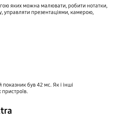
огою яких можна малювати, робити нотатки,
ту, управляти презентаціями, камерою,
й показник був 42 мс. Як і інші
 пристроїв.
tra