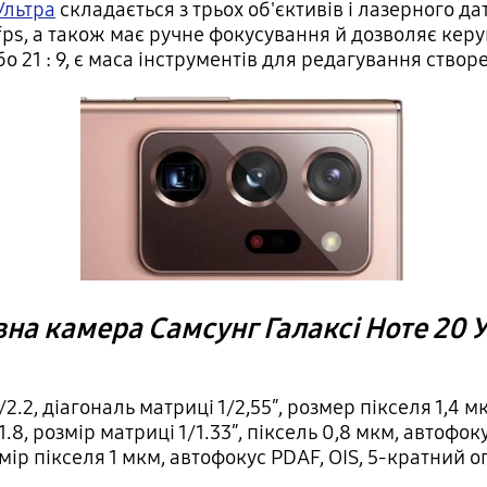
Ультра
складається з трьох об'єктивів і лазерного 
4fps, а також має ручне фокусування й дозволяє ке
бо 21 : 9, є маса інструментів для редагування створ
на камера Самсунг Галаксі Ноте 20 
.2, діагональ матриці 1/2,55″, розмер пікселя 1,4 м
8, розмір матриці 1/1.33″, піксель 0,8 мкм, автофоку
змір пікселя 1 мкм, автофокус PDAF, OIS, 5-кратний