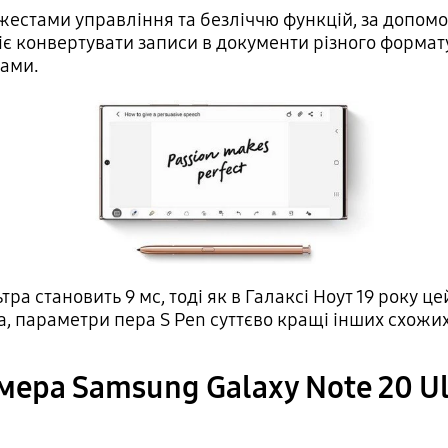
жестами управління та безліччю функцій, за допом
міє конвертувати записи в документи різного форма
ками.
ра становить 9 мс, тоді як в Галаксі Ноут 19 року це
a, параметри пера S Pen суттєво кращі інших схожих
мера Samsung Galaxy Note 20 Ul