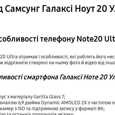
 Самсунг Галаксі Ноут 20 
собливості телефону Note20 Ult
20 Ultra отримав і особливості, які роблять його н
ж відрізнити створені на ньому фото й відео від інш
ивості смартфона Галаксі Ноте 20 У
с з матеріалу Gorilla Glass 7;
оналлю 6,9 дюйма Dynamic AMOLED 2X з частотою о
 камер з ISO та підтримкою запису у форматі 8К;
m та останніх протоколів зв'язку;