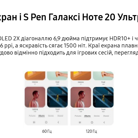
ран і S Pen Галаксі Ноте 20 Уль
ED 2X діагоналлю 6,9 дюйма підтримує HDR10+ і ча
496 ppi, а яскравість сягає 1500 ніт. Краї екрана пла
ово відмінно підходить для ігрових сесій, перегляд