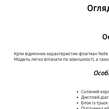
Огляд
О
Крім відмінних характеристик флагман Note 
Модель легко впізнати по зовнішності, а тако
Особл
Скляний корпу
Дисплей діаг
Блок із трьох
Підтримка eSi