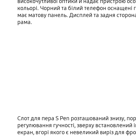
високочутливої ​​оптики й надає пристрою о
кольорі. Чорний та білий телефон оснащені
має матову панель. Дисплей та задня сторон
рама.
Слот для пера S Pen розташований знизу, пор
регулювання гучності, зверху встановлений і
екран, вгорі якого є невеликий виріз для фр