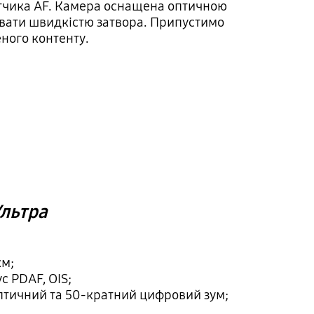
датчика AF. Камера оснащена оптичною
рувати швидкістю затвора. Припустимо
еного контенту.
Ультра
км;
с PDAF, OIS;
 оптичний та 50-кратний цифровий зум;