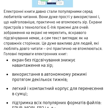
Електронні книги давно стали популярними серед
любителів читання. Вони дуже прості у використанні і,
що найголовніше, практично не втомлюють зір. Екрани
пристроїв з технологією E-Ink приємні для очей:
зображення на екрані не мерехтить, яскравого
підсвічування немає, а сам текст виглядає як на
справжніх сторінках. Це дуже важливо для людей, які
люблять довго читати – очі практично не втомлюються.
Головні переваги електронних книг:
екран без підсвічування знижує
навантаження на зір;
використання в автономному режимі
протягом декількох тижнів;
легкий і компактний корпус для перенесення
в сумці;
підтримка всіх популярних форматів файлів:
EPUB, MOBI, FB2 і т. д.;