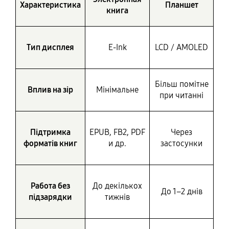
Характеристика
Планшет
книга
Тип дисплея
E-Ink
LCD / AMOLED
Більш помітне
Вплив на зір
Мінімальне
при читанні
Підтримка
EPUB, FB2, PDF
Через
форматів книг
и др.
застосунки
Работа без
До декількох
До 1–2 днів
підзарядки
тижнів