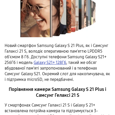
Новий смартфон Samsung Galaxy S 21 Plus, як і Самсунг
Галаксі 21 S, володіє оперативною пам'яттю LPDDR5
об'ємом 8 Гб. Доступні телефони Samsung Galaxy S21+
256Гб і модель
Galaxy S21+ 128Гб
, такий же обсяг
вбудованої пам'яті запропонований і в телефонах
Самсунг Galaxy S21. Окремий слот для накопичувача, як
і підтримка microSD, не передбачені.
Порівняння камери Samsung Galaxy S 21 Plus і
Самсунг Гелаксі 21 S
У смартфонах Самсунг Галаксі 21 S і Galaxy S 21+
встановлена ​​потрійна камера та підтримується 3-