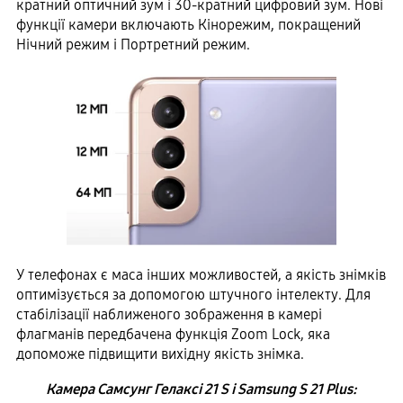
кратний оптичний зум і 30-кратний цифровий зум. Нові
функції камери включають Кінорежим, покращений
Нічний режим і Портретний режим.
У телефонах є маса інших можливостей, а якість знімків
оптимізується за допомогою штучного інтелекту. Для
стабілізації наближеного зображення в камері
флагманів передбачена функція Zoom Lock, яка
допоможе підвищити вихідну якість знімка.
Камера Самсунг Гелаксі 21 S і Samsung S 21 Plus: