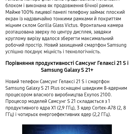
блоком і виконана як продовження бічної рамки.
Майже 100% лицевої панелі телефону займає плоский
екран із надзвичайно тонкими рамками й покриттям
міцним склом Gorilla Glass Victus. Фронтальна камера
розташована зверху по центру дисплея, завдяки
круглому вирізу вдалося зберегти максимальний
робочий простір. Новий захищений смартфон Samsung
успішно поєднує міцність і технологічність.
Порівняння продуктивності Самсунг Гелаксі 21 S і
Samsung Galaxy S 21+
Новий телефон Самсунг Гелаксі 21 S і смартфон
Samsung Galaxy S 21 Plus оснащені швидким 8-ядерним
процесором власного виробництва Exynos 2100.
Процесор моделей Самсунг S 21 складається з 1
продуктивного ядра X1 (2,9 ГГц), 3 ядер Cortex-A78 (2, 8
ГГц) і чотирьох енергоефективних ядер (2,2 ГГц).