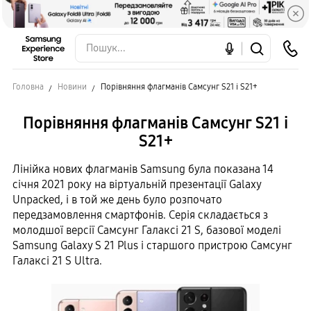
Головна
Новини
Порівняння флагманів Самсунг S21 і S21+
Порівняння флагманів Самсунг S21 і
S21+
Лінійка нових флагманів Samsung була показана 14
січня 2021 року на віртуальній презентації Galaxy
Unpacked, і в той же день було розпочато
передзамовлення смартфонів. Серія складається з
молодшої версії Самсунг Галаксі 21 S, базової моделі
Samsung Galaxy S 21 Plus і старшого пристрою Самсунг
Галаксі 21 S Ultra.