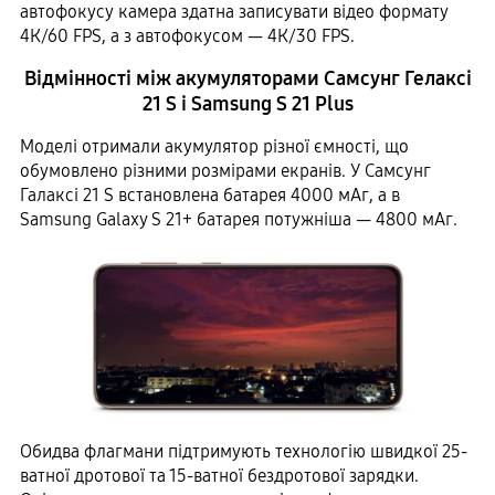
автофокусу камера здатна записувати відео формату
4К/60 FPS, а з автофокусом — 4К/30 FPS.
Відмінності між акумуляторами Самсунг Гелаксі
21 S і Samsung S 21 Plus
Моделі отримали акумулятор різної ємності, що
обумовлено різними розмірами екранів. У Самсунг
Галаксі 21 S встановлена ​​батарея 4000 мАг, а в
Samsung Galaxy S 21+ батарея потужніша — 4800 мАг.
Обидва флагмани підтримують технологію швидкої 25-
ватної дротової та 15-ватної бездротової зарядки.