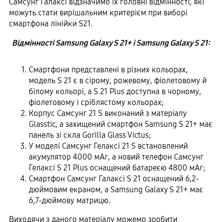
Самсунг Галаксі відзначимо їх головні відмінності, які
можуть стати вирішальним критерієм при виборі
смартфона лінійки S21.
Відмінності Samsung Galaxy S 21+ і Samsung Galaxy S 21:
Смартфони представлені в різних кольорах,
модель S 21 є в сірому, рожевому, фіолетовому й
білому кольорі, а S 21 Plus доступна в чорному,
фіолетовому і сріблястому кольорах;
Корпус Самсунг 21 S виконаний з матеріалу
Glasstic, а захищений смартфон Samsung S 21+ має
панель зі скла Gorilla Glass Victus;
У моделі Самсунг Гелаксі 21 S встановлений
акумулятор 4000 мАг, а новий телефон Самсунг
Гелаксі S 21 Plus оснащений батареєю 4800 мАг;
Смартфон Самсунг Галаксі S 21 оснащений 6,2-
дюймовим екраном, а Samsung Galaxy S 21+ має
6,7-дюймову матрицю.
Виходячи з даного матеріалу можемо зробити