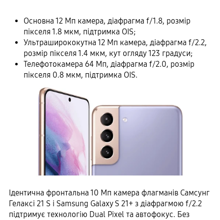
Основна 12 Мп камера, діафрагма f/1.8, розмір
пікселя 1.8 мкм, підтримка OIS;
Ультраширококутна 12 Мп камера, діафрагма f/2.2,
розмір пікселя 1.4 мкм, кут огляду 123 градуси;
Телефотокамера 64 Мп, діафрагма f/2.0, розмір
пікселя 0.8 мкм, підтримка OIS.
Ідентична фронтальна 10 Мп камера флагманів Самсунг
Гелаксі 21 S і Samsung Galaxy S 21+ з діафрагмою f/2.2
підтримує технологію Dual Pixel та автофокус. Без