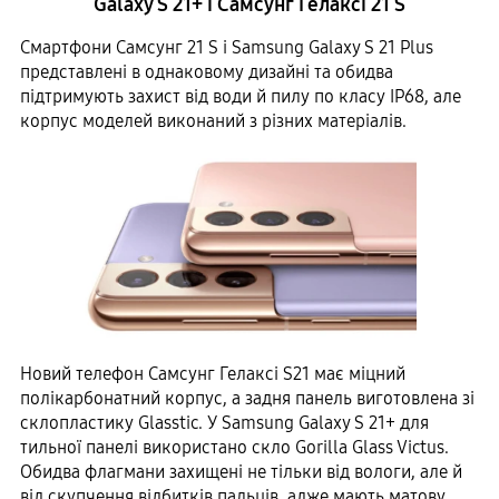
Galaxy S 21+ і Самсунг Гелаксі 21 S
Смартфони Самсунг 21 S і Samsung Galaxy S 21 Plus
представлені в однаковому дизайні та обидва
підтримують захист від води й пилу по класу IP68, але
корпус моделей виконаний з різних матеріалів.
Новий телефон Самсунг Гелаксі S21 має міцний
полікарбонатний корпус, а задня панель виготовлена ​​зі
склопластику Glasstic. У Samsung Galaxy S 21+ для
тильної панелі використано скло Gorilla Glass Victus.
Обидва флагмани захищені не тільки від вологи, але й
від скупчення відбитків пальців, адже мають матову