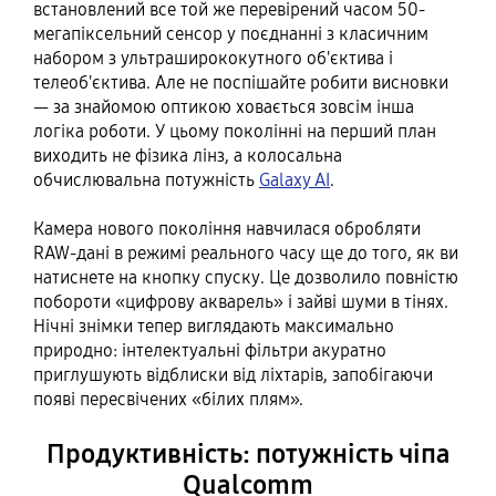
встановлений все той же перевірений часом 50-
мегапіксельний сенсор у поєднанні з класичним
набором з ультраширококутного об'єктива і
телеоб'єктива. Але не поспішайте робити висновки
— за знайомою оптикою ховається зовсім інша
логіка роботи. У цьому поколінні на перший план
виходить не фізика лінз, а колосальна
обчислювальна потужність
Galaxy AI
.
Камера нового покоління навчилася обробляти
RAW-дані в режимі реального часу ще до того, як ви
натиснете на кнопку спуску. Це дозволило повністю
побороти «цифрову акварель» і зайві шуми в тінях.
Нічні знімки тепер виглядають максимально
природно: інтелектуальні фільтри акуратно
приглушують відблиски від ліхтарів, запобігаючи
появі пересвічених «білих плям».
Продуктивність: потужність чіпа
Qualcomm