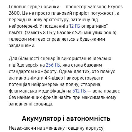
Головне серце новинки — процесор Samsung Exynos
2600. Це не просто плановий приріст потужності, а
перехід на нову архітектуру, заточену під
нейромережі. У поєднанні з
12 ГБ
оперативної
пам'яті (замість 8 ГБ у базових S25 минулих років)
телефон миттєво справляється з будь-якими
завданнями.
Для більшості сценаріїв використання ідеально
підійде версія на
256 ГБ
, яка стала базовим
стандартом комфорту. Однак для тих, хто планує
активно знімати 4K-відео і використовувати
потенціал нейромереж на повну, створена
флагманська модифікація на
512 ГБ
— вона працює
без найменших фризів навіть при максимальному
заповненні сховища.
Акумулятор і автономність
Незважаючи на зменшену товщину корпусу,