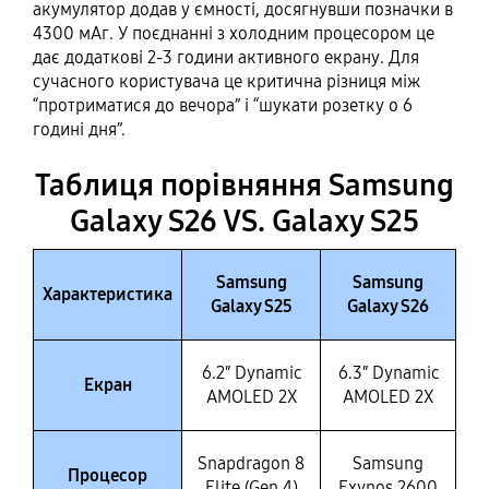
акумулятор додав у ємності, досягнувши позначки в
4300 мАг. У поєднанні з холодним процесором це
дає додаткові 2-3 години активного екрану. Для
сучасного користувача це критична різниця між
“протриматися до вечора” і “шукати розетку о 6
годині дня”.
Таблиця порівняння Samsung
Galaxy S26 VS. Galaxy S25
Samsung
Samsung
Характеристика
Galaxy S25
Galaxy S26
6.2″ Dynamic
6.3″ Dynamic
Екран
AMOLED 2X
AMOLED 2X
Snapdragon 8
Samsung
Процесор
Elite (Gen 4)
Exynos 2600