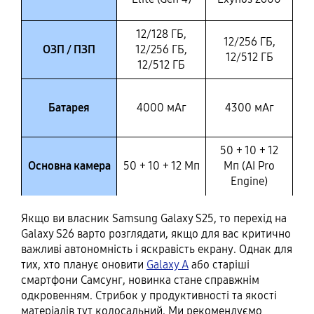
12/128 ГБ,
12/256 ГБ,
ОЗП / ПЗП
12/256 ГБ,
12/512 ГБ
12/512 ГБ
Батарея
4000 мАг
4300 мАг
50 + 10 + 12
Основна камера
50 + 10 + 12 Мп
Мп (AI Pro
Engine)
Якщо ви власник Samsung Galaxy S25, то перехід на
Galaxy S26 варто розглядати, якщо для вас критично
важливі автономність і яскравість екрану. Однак для
тих, хто планує оновити
Galaxy A
або старіші
смартфони Самсунг, новинка стане справжнім
одкровенням. Стрибок у продуктивності та якості
матеріалів тут колосальний. Ми рекомендуємо