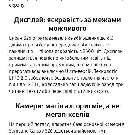
екрану.
Дисплей: яскравість за межами
можливого
Екран S26 отримав невелике збільшення до 6,3
дюйма проти 6,2 у попередника. Але набагато
важливіше — пікова яскравість в 2600 ніт. Дисплей
залишається повністю читабельним навіть під
прямим сонячним промінням, що раніше було
прерогативою виключно Ultra-версій. Технологія
LTPO 2.0 забезпечує безшовне оновлення частоти
від 1 до 120 Гц, колосально заощаджуючи заряд при
читанні тексту або перегляді статичних фото.
Камери: магія алгоритмів, а не
мегапікселів
На перший погляд, апаратна база основної камери в
Samsung Galaxy S26 здається знайомою: тут