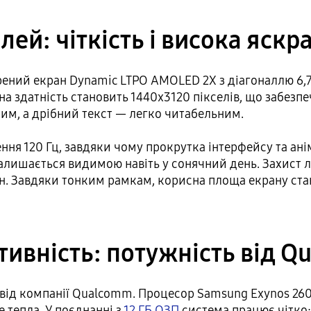
ей: чіткість і висока яскр
вірений екран Dynamic LTPO AMOLED 2X з діагоналлю 6
 здатність становить 1440x3120 пікселів, що забезпеч
м, а дрібний текст — легко читабельним.
ня 120 Гц, завдяки чому прокрутка інтерфейсу та анім
залишається видимою навіть у сонячний день. Захист л
ряпин. Завдяки тонким рамкам, корисна площа екрану 
ивність: потужність від 
» від компанії Qualcomm. Процесор Samsung Exynos 260
 тепла. У поєднанні з
12 ГБ ОЗП
система працює чітко