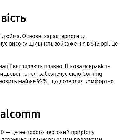
авість
,7 дюйма. Основні характеристики
ує високу щільність зображення в 513 ppi. Це
ації виглядають плавно. Пікова яскравість
ицьової панелі забезпечує скло Corning
становить майже 92%, що дозволяє комфортно
Qualcomm
0 — це не просто черговий приріст у
: перемикання між важкими додатками