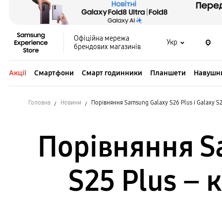
Офіційна мережа
Укр
брендових магазинів
Акції
Смартфони
Смарт годинники
Планшети
Навушн
Головна
Новини
Порівняння Samsung Galaxy S26 Plus і Galaxy S2
Порівняння Sa
S25 Plus – 