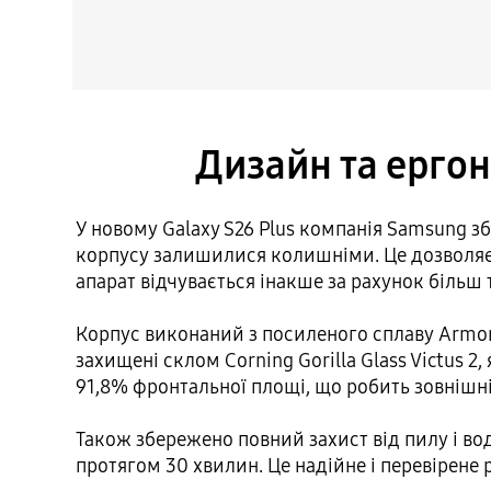
Дизайн та ергон
У новому Galaxy S26 Plus компанія Samsung з
корпусу залишилися колишніми. Це дозволяє 
апарат відчувається інакше за рахунок більш т
Корпус виконаний з посиленого сплаву Armor 
захищені склом Corning Gorilla Glass Victus 
91,8% фронтальної площі, що робить зовнішн
Також збережено повний захист від пилу і вод
протягом 30 хвилин. Це надійне і перевірене