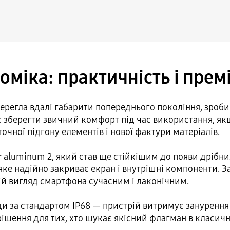
оміка: практичність і прем
берегла вдалі габарити попереднього покоління, зроби
зберегти звичний комфорт під час використання, якщ
очної підгону елементів і нової фактури матеріалів.
aluminum 2, який став ще стійкішим до появи дрібних
2, яке надійно закриває екран і внутрішні компоненти
ій вигляд смартфона сучасним і лаконічним.
и за стандартом IP68 — пристрій витримує занурення в
 рішення для тих, хто шукає якісний флагман в класич