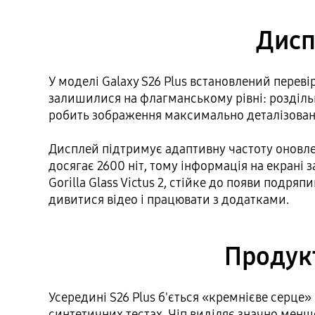
Диспл
У моделі Galaxy S26 Plus встановлений пере
залишилися на флагманському рівні: роздільна
робить зображення максимально деталізовани
Дисплей підтримує адаптивну частоту оновлен
досягає 2600 ніт, тому інформація на екрані 
Gorilla Glass Victus 2, стійке до появи под
дивитися відео і працювати з додатками.
Продукт
Усередині S26 Plus б'ється «кремнієве серце
синтетичних тестах. Чіп виділяє значно менше