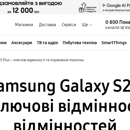
0 800 Пок
Магазини
Доставка
Сервіси
Ще
КАНАЛИ ЗВ'ЯЗ
ики
Аксесуари
ТВ та аудіо
Побутова техніка
SmartThings
5 Plus – ключові відмінності та порівняння поколінь
msung Galaxy S26
ключові відміннос
відмінностей