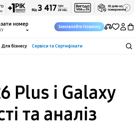
азати номер
Замовляйте Новинку
КУ
Для бізнесу
Сервіси та Сертифікати
 Plus і Galaxy
ті та аналіз