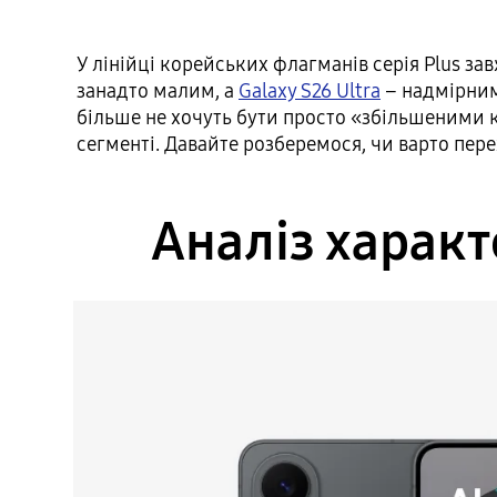
У лінійці корейських флагманів серія Plus з
занадто малим, а
Galaxy S26 Ultra
– надмірним 
більше не хочуть бути просто «збільшеними к
сегменті. Давайте розберемося, чи варто пере
Аналіз характ