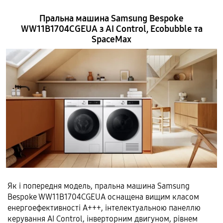
Пральна машина Samsung Bespoke
WW11B1704CGEUA з AI Control, Ecobubble та
SpaceMax
Як і попередня модель, пральна машина Samsung
Bespoke WW11B1704CGEUA оснащена вищим класом
енергоефективності А+++, інтелектуальною панеллю
керування AI Control, інверторним двигуном, рівнем