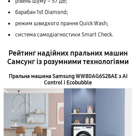
рівень шуму – 57 Дб;
барабан 1st Diamond;
режим швидкого прання Quick Wash;
система самодіагностики Smart Check.
Рейтинг надійних пральних машин
Самсунг із розумними технологіями
Пральна машина Samsung WW80AG6S28AE з AI
Control і Ecobubble