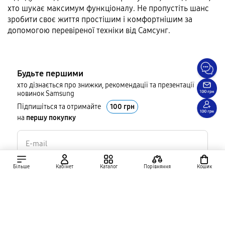
хто шукає максимум функціоналу. Не пропустіть шанс
зробити своє життя простішим і комфортнішим за
допомогою перевіреної техніки від Самсунг.
Будьте першими
хто дізнається про знижки, рекомендації та презентації
новинок Samsung
Підпишіться та отримайте
100 грн
на
першу покупку
Більше
Кабінет
Каталог
Порівняння
Кошик
Оформлюючи підписку, я приймаю умови
Договору
публічної оферти
Підписатися