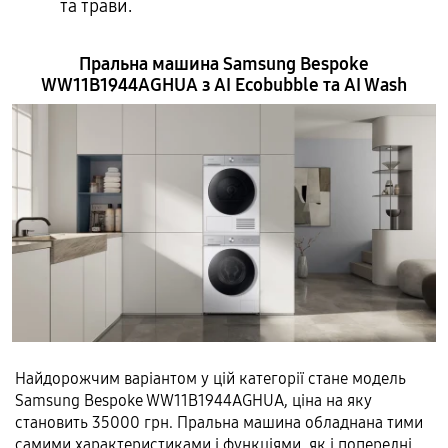
та трави.
Пральна машина Samsung Bespoke
WW11B1944AGHUA з AI Ecobubble та AI Wash
Найдорожчим варіантом у цій категорії стане модель
Samsung Bespoke WW11B1944AGHUA, ціна на яку
становить 35000 грн. Пральна машина обладнана тими
самими характеристиками і функціями, як і попередні