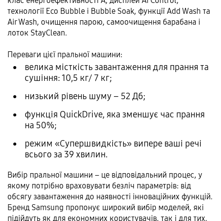
клас енергоефективності А, дисплей AI Control,
технології Eco Bubble і Bubble Soak, функції Add Wash та
Air Wash, очищення парою, самоочищення барабана і
лоток StayClean.
Переваги цієї пральної машини:
велика місткість завантаження для прання та
сушіння: 10,5 кг/ 7 кг;
низький рівень шуму – 52 Дб;
функція QuickDrive, яка зменшує час прання
на 50%;
режим «Супершвидкість» випере ваші речі
всього за 39 хвилин.
Вибір пральної машини – це відповідальний процес, у
якому потрібно враховувати безліч параметрів: від
обсягу завантаження до наявності інноваційних функцій.
Бренд Samsung пропонує широкий вибір моделей, які
підійдуть як для економних користувачів, так і для тих,