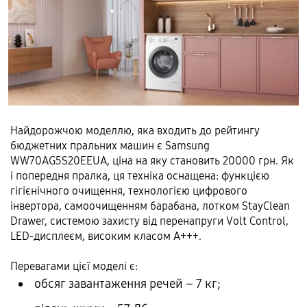
Найдорожчою моделлю, яка входить до рейтингу
бюджетних пральних машин є Samsung
WW70AG5S20EEUA, ціна на яку становить 20000 грн. Як
і попередня пралка, ця техніка оснащена: функцією
гігієнічного очищення, технологією цифрового
інвертора, самоочищенням барабана, лотком StayClean
Drawer, системою захисту від перенапруги Volt Control,
LED-дисплеєм, високим класом А+++.
Перевагами цієї моделі є:
обсяг завантаження речей – 7 кг;