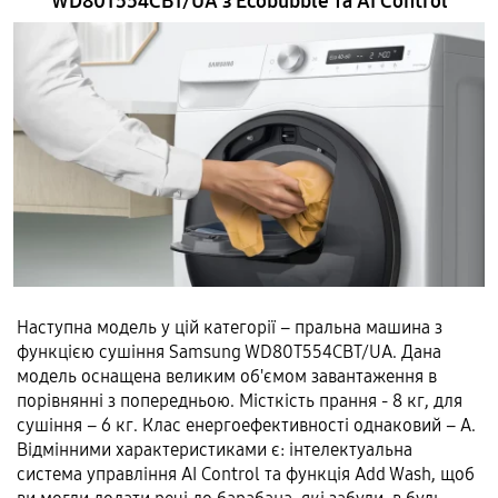
WD80T554CBT/UA з Ecobubble та AI Control
Наступна модель у цій категорії – пральна машина з
функцією сушіння Samsung WD80T554CBT/UA. Дана
модель оснащена великим об'ємом завантаження в
порівнянні з попередньою. Місткість прання - 8 кг, для
сушіння – 6 кг. Клас енергоефективності однаковий – А.
Відмінними характеристиками є: інтелектуальна
система управління AI Control та функція Add Wash, щоб