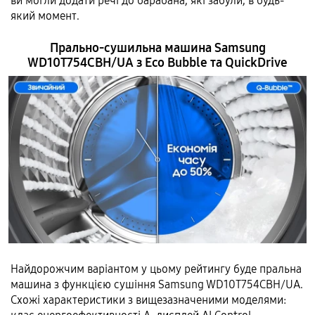
ви могли додати речі до барабана, які забули, в будь-
який момент.
Прально-сушильна машина Samsung
WD10T754CBH/UA з Eco Bubble та QuickDrive
Найдорожчим варіантом у цьому рейтингу буде пральна
машина з функцією сушіння Samsung WD10T754CBH/UA.
Схожі характеристики з вищезазначеними моделями: