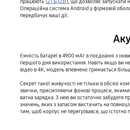
працюють
12 ГБ ОЗП
, що дозволяє запускати 
Операційна система Android у фірмовій оболо
передбачує ваші дії.
Аку
Ємність батареї в 4900 мАг в поєднанні з но
першого дня використання. Навіть якщо ви н
відео в 4K, модель впевнено тримається біль
Секрет такої живучості не тільки в обсязі ко
звички, присипляючи фонові процеси, якими в
ватна зарядка. З нею ви остаточно забудете п
значень, яких з запасом вистачить на повноц
тим, щоб корпус не перегрівався, що істотно 