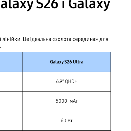
axy S26 і Galaxy
ї лінійки. Це ідеальна «золота середина» для
.
Galaxy S26 Ultra
6.9″ QHD+
5000 мАг
60 Вт