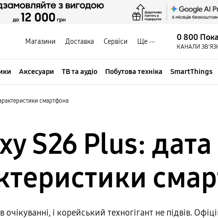
0 800 Пок
Магазини
Доставка
Сервіси
Ще
КАНАЛИ ЗВ'ЯЗ
ики
Аксесуари
ТВ та аудіо
Побутова техніка
SmartThings
 характеристики смартфона
y S26 Plus: дата
актеристики сма
в очікуванні, і корейський техногігант не підвів. Офіц