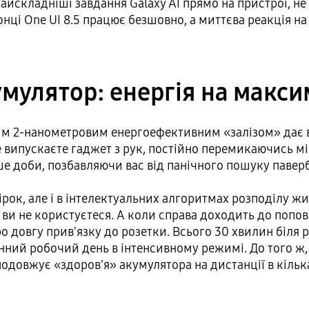
найскладніші завдання Galaxy AI прямо на пристрої, не
нці One UI 8.5 працює безшовно, а миттєва реакція н
мулятор: енергія на макс
вим 2-нанометровим енергоефективним «залізом» дає 
е випускаєте гаджет з рук, постійно перемикаючись м
ше доби, позбавляючи вас від панічного пошуку павер
мірок, але і в інтелектуальних алгоритмах розподілу 
и не користуєтеся. А коли справа доходить до поповн
ро довгу прив'язку до розетки. Всього 30 хвилин біля 
інний робочий день в інтенсивному режимі. До того 
подовжує «здоров'я» акумулятора на дистанції в кілька