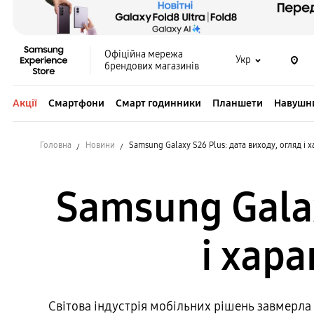
Офіційна мережа
Укр
брендових магазинів
Акції
Смартфони
Смарт годинники
Планшети
Навушн
Головна
Новини
Samsung Galaxy S26 Plus: дата виходу, огляд і
Samsung Galax
і хар
Світова індустрія мобільних рішень завмерла 