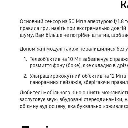
К
Основний сенсор на 50 Мп з апертурою f/1.8 
правила гри: навіть при екстремально довгій
шуму. Вам більше не потрібен штатив, щоб заф
Допоміжні модулі також не залишилися без у
Телеоб'єктив на 10 Мп забезпечує справж
розмиття фону (боке), яке складно відрі
Ультраширококутний об'єктив на 12 Мп з 
панорамних пейзажів, зберігаючи правил
Любителі мобільного кіно оцінять можливіст
заслуговує звук: вбудовані стереодинаміки, 
об'ємну аудіосцену, яка буквально «оживляє»