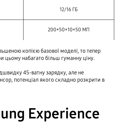
12/16 ГБ
200+50+10+50 МП
ьшеною копією базової моделі, то тепер
ри цьому набагато більш гуманну ціну.
дшвидку 45-ватну зарядку, але не
нсор, потенціал якого складно розкрити в
ung Experience