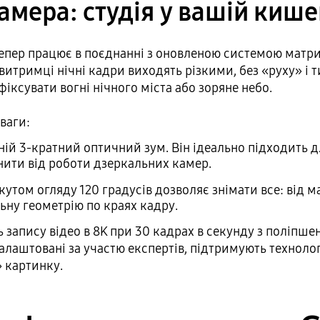
амера: студія у вашій кише
тепер працює в поєднанні з оновленою системою матрич
 витримці нічні кадри виходять різкими, без «руху» і
іксувати вогні нічного міста або зоряне небо.
ваги:
ній 3-кратний оптичний зум. Він ідеально підходить д
знити від роботи дзеркальних камер.
кутом огляду 120 градусів дозволяє знімати все: від 
ьну геометрію по краях кадру.
ь запису відео в 8K при 30 кадрах в секунду з поліп
налаштовані за участю експертів, підтримують технол
 картинку.