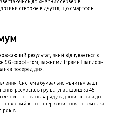
 звертаючись до хмарних серверів.
а дотики створює відчуття, що смартфон
имум
вражаючий результат, який відчувається з
іж 5G-серфінгом, важкими іграми і записом
банка посеред дня.
живлення. Система буквально «вчить» ваші
ення ресурсів, в гру вступає швидка 45-
розетки — і рівень заряду відновлюється до
ж, оновлений контролер живлення стежить за
 років.