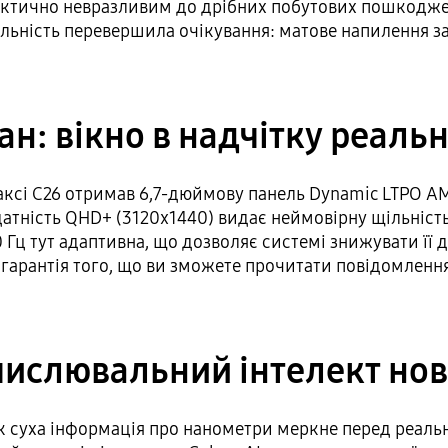
ктично невразливим до дрібних побутових пошкоджень
реальність перевершила очікування: матове напилення 
ан: вікно в надчітку реальн
Галаксі С26 отримав 6,7-дюймову панель Dynamic LTPO 
атність QHD+ (3120x1440) видає неймовірну щільність
 Гц тут адаптивна, що дозволяє системі знижувати її д
а гарантія того, що ви зможете прочитати повідомленн
числювальний інтелект нов
ак суха інформація про нанометри меркне перед реаль