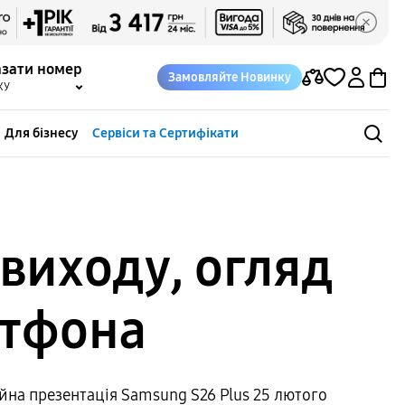
азати номер
Замовляйте Новинку
КУ
Для бізнесу
Сервіси та Сертифікати
 виходу, огляд
ртфона
ійна презентація Samsung S26 Plus 25 лютого