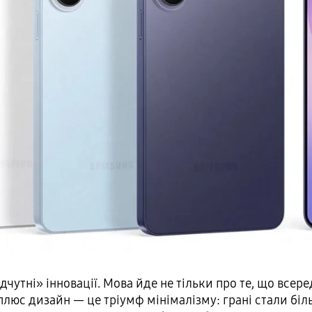
утні» інновації. Мова йде не тільки про те, що всеред
плюс дизайн — це тріумф мінімалізму: грані стали бі