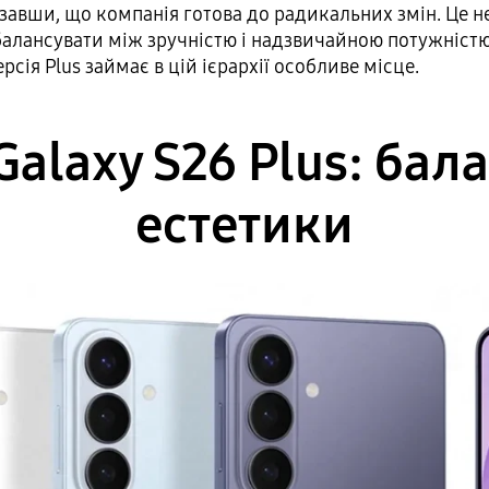
казавши, що компанія готова до радикальних змін. Це 
балансувати між зручністю і надзвичайною потужніст
рсія Plus займає в цій ієрархії особливе місце.
alaxy S26 Plus: бала
естетики