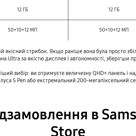
12 ГБ
12 ГБ
50+10+12 МП
50+10+12 МП
 якісний стрибок. Якщо раніше вона була просто збіл
на Ultra за якістю дисплея і автономності, зберігши п
іший вибір: ви отримуєте величезну QHD+ панель і на
луса S Pen або екстремальний 200-мегапіксельний се
дзамовлення в Sams
Store