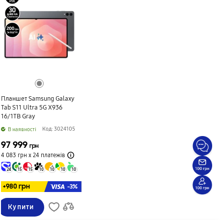
Планшет Samsung Galaxy
Tab S11 Ultra 5G X936
16/1TB Gray
Код: 3024105
B наявності
97 999
грн
4 083 грн х 24
платежів
24
15
15
10
10
10
10
+980 грн
-3%
Купити