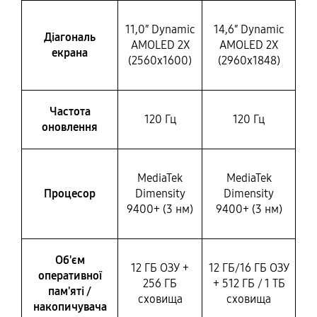
11,0″ Dynamic
14,6″ Dynamic
Діагональ
AMOLED 2X
AMOLED 2X
екрана
(2560х1600)
(2960х1848)
Частота
120 Гц
120 Гц
оновлення
MediaTek
MediaTek
Процесор
Dimensity
Dimensity
9400+ (3 нм)
9400+ (3 нм)
Об'єм
12 ГБ ОЗУ +
12 ГБ/16 ГБ ОЗУ
оперативної
256 ГБ
+ 512 ГБ / 1 ТБ
пам'яті /
сховища
сховища
накопичувача