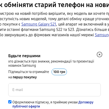
к обміняти старий телефон на нов
ристрою на новий потрібно вирішити, яку модель ви хочете 
доступність нових моделей, тому деталі обміну краще уточнюв
ю покупки є
Samsung Galaxy S21
, цей апарат не включений в 
ити останні флагмани Samsung S22 та S23. Дізнатись більше
або звернувшись до фірмових магазинів нашої мережі
Samsung
Будьте першими
хто дізнається про знижки, рекомендації та презентації
новинок Samsung
Підпишіться та отримайте
100 грн
на
першу покупку
Оформлюючи підписку, я приймаю умови
Договору
публічної оферти