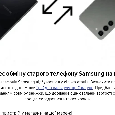
с обміну старого телефону Samsung на
телефонів Samsung відбувається у кілька етапів. Визначити п
пристрою допоможе
Трейд-Ін калькулятор Самсунг
. Придбанн
уванням розміру знижки, що дорівнює оцінювальній вартості с
процес складається з таких кроків:
 пристрій у магазин нашої мережі;