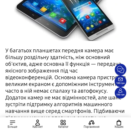
У багатьох планшетах передня камера має
більшу роздільну здатність, ніж основний
об'єктив, адже основна її функція — передача
якісного зображення під час
відеоконференцій. Основна камера пристроїв з
великим екраном є допоміжним інструментом,
часто в ній немає спалаху та автофокусу.
Додаток камер не має відмінностей, але шанс
зустріти підтримку алгоритмів машинного
навчання вище серед смартфонів. Підбиваючи
підсумки можемо впевнено сказати, що
камери планшета не є його сильною стороною.
Більше
Кабінет
Каталог
Порівняння
Кошик