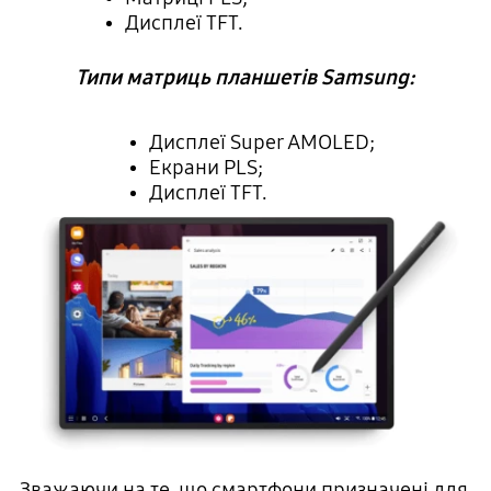
Дисплеї TFT.
Типи матриць планшетів Samsung:
Дисплеї Super AMOLED;
Екрани PLS;
Дисплеї TFT.
Зважаючи на те, що смартфони призначені для