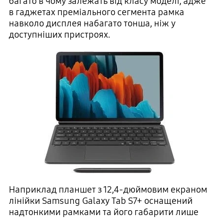
багато в чому залежать від класу моделі, адже
в гаджетах преміального сегмента рамка
навколо дисплея набагато тонша, ніж у
доступніших пристроях.
Наприклад планшет з 12,4-дюймовим екраном
лінійки Samsung Galaxy Tab S7+ оснащений
надтонкими рамками та його габарити лише