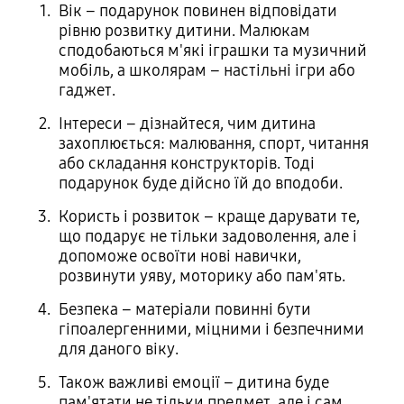
Вік – подарунок повинен відповідати
рівню розвитку дитини. Малюкам
сподобаються м'які іграшки та музичний
мобіль, а школярам – настільні ігри або
гаджет.
Інтереси – дізнайтеся, чим дитина
захоплюється: малювання, спорт, читання
або складання конструкторів. Тоді
подарунок буде дійсно їй до вподоби.
Користь і розвиток – краще дарувати те,
що подарує не тільки задоволення, але і
допоможе освоїти нові навички,
розвинути уяву, моторику або пам'ять.
Безпека – матеріали повинні бути
гіпоалергенними, міцними і безпечними
для даного віку.
Також важливі емоції – дитина буде
пам'ятати не тільки предмет, але і сам