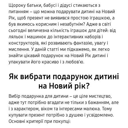
Щороку батьки, бабусі і дідусі стикаються з
питанням – що можна подарувати дитині на Новий
Рік, щоб презент не виявився простою іграшкою, а
був якимось корисним і незабутнім? Адже в світі
сьогодні величезна кількість іграшок для дітей: від
ляльок і машинок до інтерактивних наборів і
конструкторів, які розвивають фантазію, увагу і
мислення. У даній статті ми підкажемо, як легко
знайти цікавий подарунок на Новий Рік дитині і
упакувати його красиво і з любов'ю.
Як вибрати подарунок дитині
на Новий рік?
Вибір подарунка для дитини – це ціле мистецтво,
адже тут потрібно вгадати не тільки з бажанням, але
і з характером, віком та інтересами малюка. Тому
купувати презент потрібно з душею і усвідомлено.
Основні критерії при покупці: