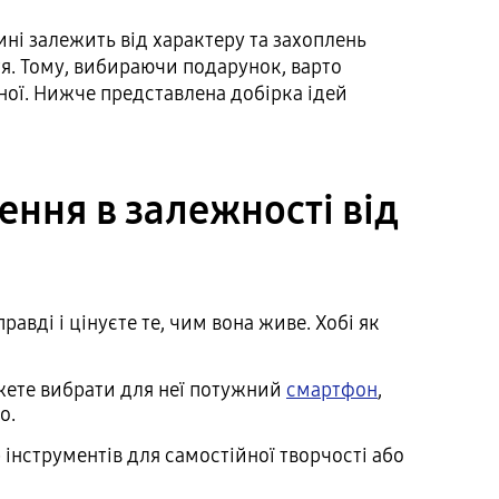
і залежить від характеру та захоплень
тя. Тому, вибираючи подарунок, варто
ної. Нижче представлена добірка ідей
ння в залежності від
вді і цінуєте те, чим вона живе. Хобі як
жете вибрати для неї потужний
смартфон
,
о.
 інструментів для самостійної творчості або