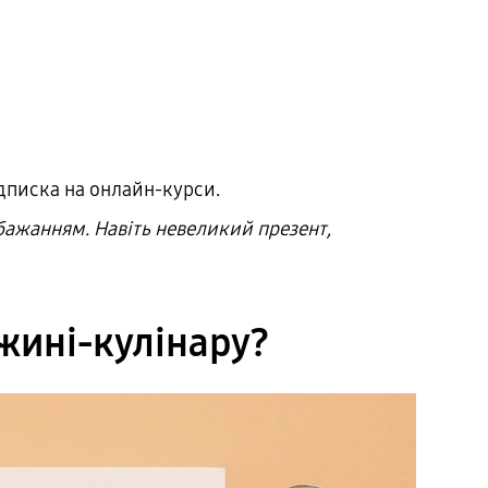
ідписка на онлайн-курси.
обажанням. Навіть невеликий презент,
жині-кулінару?