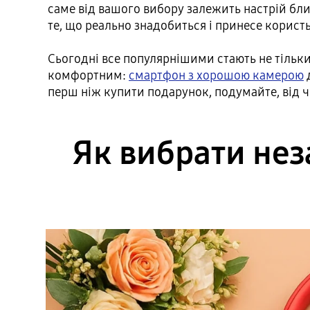
саме від вашого вибору залежить настрій бли
те, що реально знадобиться і принесе корист
Сьогодні все популярнішими стають не тільки
комфортним:
смартфон з хорошою камерою
д
перш ніж купити подарунок, подумайте, від ч
Як вибрати нез