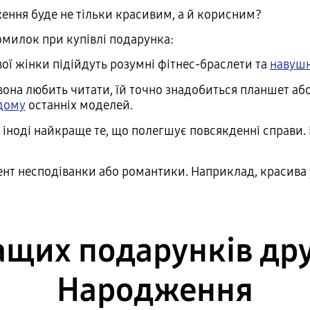
ння буде не тільки красивим, а й корисним?
милок при купівлі подарунка:
вої жінки підійдуть розумні фітнес-браслети та
навуш
она любить читати, їй точно знадобиться планшет або
 дому
останніх моделей.
, іноді найкраще те, що полегшує повсякденні справи
т несподіванки або романтики. Наприклад, красива 
щих подарунків др
Народження