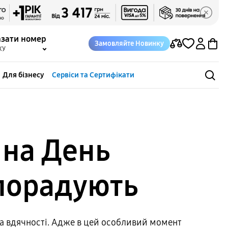
азати номер
Замовляйте Новинку
КУ
Для бізнесу
Сервіси та Сертифікати
 на День
 порадують
 та вдячності. Адже в цей особливий момент