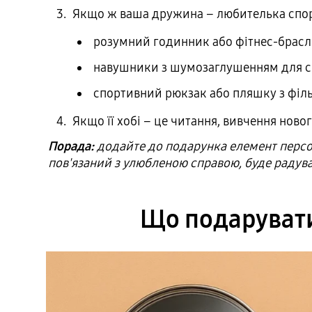
Якщо ж ваша дружина – любителька спорт
розумний годинник або фітнес-брасле
навушники з шумозаглушенням для сп
спортивний рюкзак або пляшку з філь
Якщо її хобі – це читання, вивчення ново
Порада:
додайте до подарунка елемент персона
пов'язаний з улюбленою справою, буде радува
Що подарувати