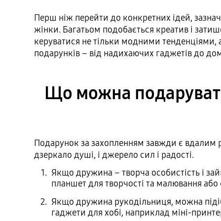
Перш ніж перейти до конкретних ідей, зазна
жінки. Багатьом подобається креатив і затиш
керуватися не тільки модними тенденціями, а
подарунків – від надихаючих гаджетів до до
Що можна подарувати
Подарунок за захопленням завжди є вдалим ріш
дзеркало душі, і джерело сил і радості.
Якщо дружина – творча особистість і за
планшет для творчості та малювання або 
Якщо дружина рукодільниця, можна підібр
гаджети для хобі, наприклад міні-принте