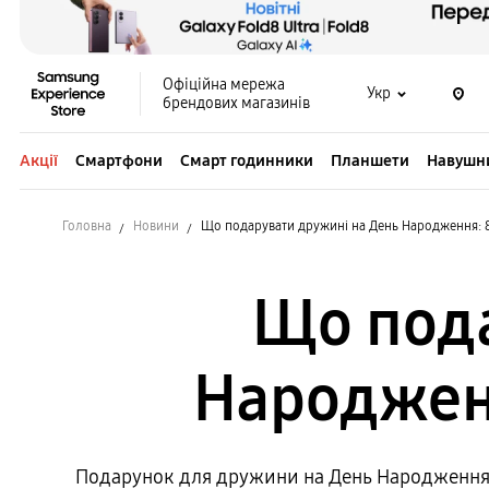
Офіційна мережа
Укр
брендових магазинів
Акції
Смартфони
Смарт годинники
Планшети
Навушн
Головна
Новини
Що подарувати дружині на День Народження: 8 і
Що пода
Народженн
Подарунок для дружини на День Народження – 