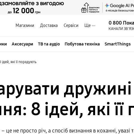
0 800 Пок
Магазини
Доставка
Сервіси
Ще
КАНАЛИ ЗВ'ЯЗ
ики
Аксесуари
ТВ та аудіо
Побутова техніка
SmartThings
дей, які її порадують
рувати дружині
я: 8 ідей, які її
це не просто річ, а спосіб визнання в коханні, увазі