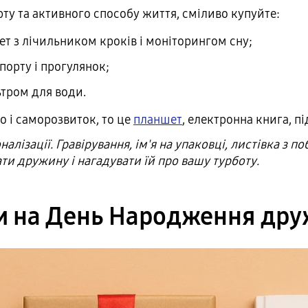
у та активного способу життя, сміливо купуйте:
т з лічильником кроків і моніторингом сну;
орту і прогулянок;
тром для води.
го і саморозвиток, то це
планшет
, електронна книга, п
лізації. Гравірування, ім'я на упаковці, листівка з п
ти дружину і нагадувати їй про вашу турботу.
 на День Народження дру