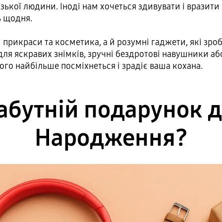
зької людини. Іноді нам хочеться здивувати і вразити
ь щодня.
 прикраси та косметика, а й розумні гаджети, які зр
ля яскравих знімків, зручні бездротові навушники аб
ого найбільше посміхнеться і зрадіє ваша кохана.
абутній подарунок 
Народження?