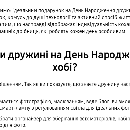
чимо: ідеальний подарунок на День Народження дружин
ок, комусь до душі технології та активний спосіб жит
 тим, що насправді відображає індивідуальність коха
машніх дрібниць, які роблять кожен день особливим.
 дружині на День Народже
хобі?
енням. Так як ви показуєте, що знаєте дружину наспра
ймається фотографією, малюванням, веде блог, ви змо
смарт-лампу з регулюванням світла для ідеальних фот
ати органайзер для зберігання всіх матеріалів, набір
р для фото.