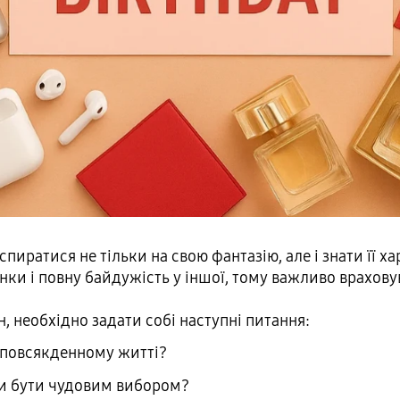
ратися не тільки на свою фантазію, але і знати її хар
нки і повну байдужість у іншої, тому важливо врахову
, необхідно задати собі наступні питання:
ї повсякденному житті?
 би бути чудовим вибором?