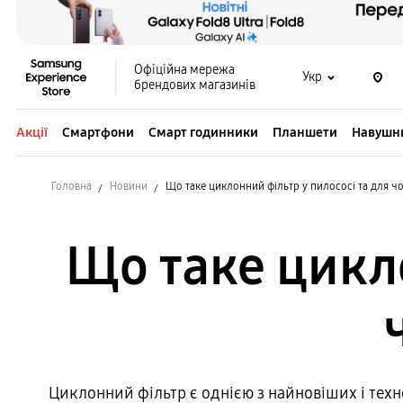
Офіційна мережа
Укр
брендових магазинів
Акції
Смартфони
Смарт годинники
Планшети
Навушн
Головна
Новини
Що таке циклонний фільтр у пилососі та для чо
Що таке цикло
Циклонний фільтр є однією з найновіших і тех