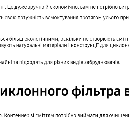
ні. Це дуже зручно й економічно, вам не потрібно вит
ть свою потужність всмоктування протягом усього пр
я більш екологічними, оскільки не створюють сміття 
ують натуральні матеріали і конструкції для циклон
айні та підходять для різних видів забруднювачів.
иклонного фільтра 
. Контейнер зі сміттям потрібно виймати для очищенн