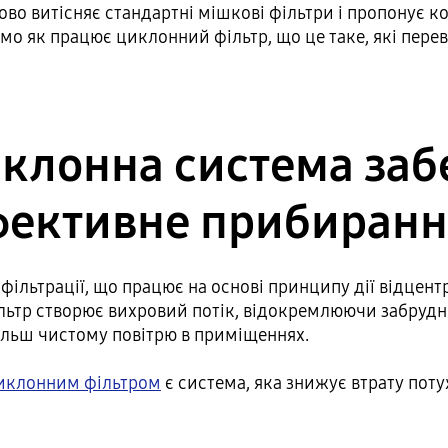
пово витісняє стандартні мішкові фільтри і пропонує 
імо як працює циклонний фільтр, що це таке, які перев
иклонна система заб
фективне прибиранн
фільтрації, що працює на основі принципу дії відцент
ільтр створює вихровий потік, відокремлюючи забрудню
ільш чистому повітрю в приміщеннях.
циклонним фільтром
є система, яка знижує втрату поту