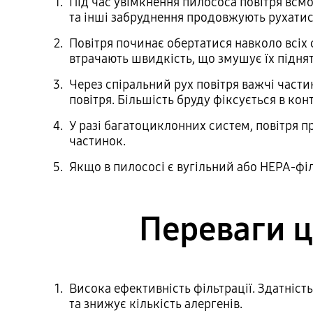
Під час увімкнення пилососа повітря всмо
та інші забруднення продовжують рухатися
Повітря починає обертатися навколо всіх с
втрачають швидкість, що змушує їх піднят
Через спіральний рух повітря важчі части
повітря. Більшість бруду фіксується в кон
У разі багатоциклонних систем, повітря п
частинок.
Якщо в пилососі є вугільний або HEPA-філь
Переваги ц
Висока ефективність фільтрації. Здатніст
та знижує кількість алергенів.