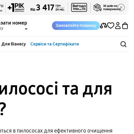
азати номер
Замовляйте Новинку
КУ
Для бізнесу
Сервіси та Сертифікати
илососі та для
?
уються в пилососах для ефективного очищення