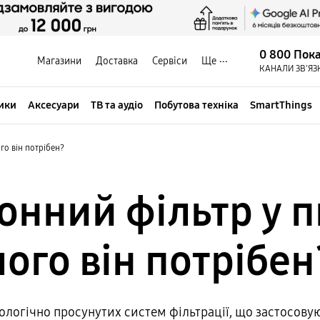
0 800 Пок
Магазини
Доставка
Сервіси
Ще
КАНАЛИ ЗВ'ЯЗ
ики
Аксесуари
ТВ та аудіо
Побутова техніка
SmartThings
го він потрібен?
нний фільтр у п
чого він потрібен
нологічно просунутих систем фільтрації, що застосов