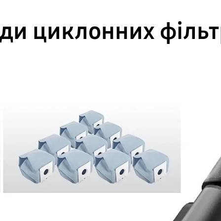
ди циклонних фільт