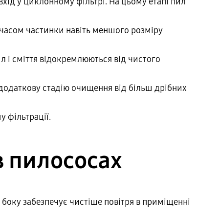
вхід у циклонному фільтрі. На цьому етапі пил
им часом частинки навіть меншого розміру
л і сміття відокремлюються від чистого
є додаткову стадію очищення від більш дрібних
у фільтрації.
в пилососах
о боку забезпечує чистіше повітря в приміщенні