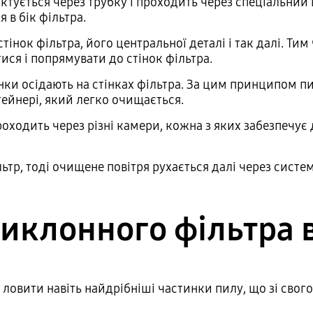
ктується через трубку і проходить через спеціальний 
 в бік фільтра.
тінок фільтра, його центральної деталі і так далі. Т
ися і попрямувати до стінок фільтра.
нки осідають на стінках фільтра. За цим принципом пи
тейнері, який легко очищається.
роходить через різні камери, кожна з яких забезпечу
тр, тоді очищене повітря рухається далі через систем
иклонного фільтра 
ь ловити навіть найдрібніші частинки пилу, що зі свог