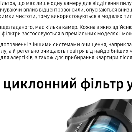
ьтра, що має лише одну камеру для відділення пилу. 
дчуваючи вплив відцентрової сили, опускаються вниз д
имки чистоти, тому використовуються в моделях пилос
ищезгаданого, має кілька камер. Кожна з яких здійсн
фільтри застосовуються в преміальних моделях і мо
 доповненні з іншими системами очищення, наприкла
лу, а й ретельно очищають повітря від найдрібніших
для алергіків, а також для прибирання квартири післ
 циклонний фільтр у