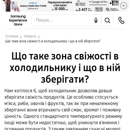
Головна
Новини
Що таке зона свіжості в холодильнику і що в ній зберігати?
Що таке зона свіжості в
холодильнику і що в ній
зберігати?
Нам хотілося б, щоб холодильник дозволяв довше
зберігати свіжість продуктів. Це особливо стосується
м'яса, риби, овочів і фруктів, так як при неналежному
зберіганні вони втрачають свій смак, аромат і поживну
цінність. Одного стандартного температурного режиму
іноді може бути недостатньо, щоб уникнути в'янення і
псування продуктів. З таким завданням сучасні моделі