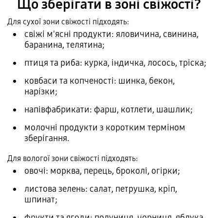
Що зберігати в зоні свіжості?
Для сухої зони свіжості підходять:
свіжі м'ясні продукти: яловичина, свинина,
баранина, телятина;
птиця та риба: курка, індичка, лосось, тріска;
ковбаси та копченості: шинка, бекон,
нарізки;
напівфабрикати: фарш, котлети, шашлик;
молочні продукти з коротким терміном
зберігання.
Для вологої зони свіжості підходять:
овочі: морква, перець, броколі, огірки;
листова зелень: салат, петрушка, кріп,
шпинат;
фрукти та ягоди: полуниця, чорниця, яблука,