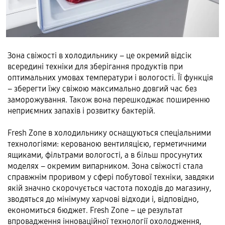
Зона свіжості в холодильнику – це окремий відсік
всередині техніки для зберігання продуктів при
оптимальних умовах температури і вологості. Її функція
– зберегти їжу свіжою максимально довгий час без
заморожування. Також вона перешкоджає поширенню
неприємних запахів і розвитку бактерій.
Fresh Zone в холодильнику оснащуються спеціальними
технологіями: керованою вентиляцією, герметичними
ящиками, фільтрами вологості, а в більш просунутих
моделях – окремим випарником. Зона свіжості стала
справжнім проривом у сфері побутової техніки, завдяки
якій значно скорочується частота походів до магазину,
зводяться до мінімуму харчові відходи і, відповідно,
економиться бюджет. Fresh Zone – це результат
впровадження інноваційної технології охолодження,