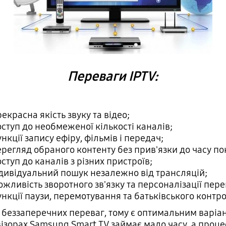
Переваги IPTV:
екрасна якість звуку та відео;
ступ до необмеженої кількості каналів;
нкції запису ефіру, фільмів і передач;
регляд обраного контенту без прив'язки до часу по
ступ до каналів з різних пристроїв;
дивідуальний пошук незалежно від трансляцій;
жливість зворотного зв'язку та персоналізації пере
нкції паузи, перемотування та батьківського контр
 беззаперечних переваг, тому є оптимальним варіа
ізорах Samsung Smart TV займає мало часу, а процес