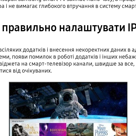
 і не вимагає глибокого втручання в систему смарт
 правильно налаштувати I
всіляких додатків і внесення некоректних даних в
ми, появи помилок в роботі додатків і інших небаж
віджета на смарт-телевізор канали, швидше за все, 
ятися від очікуваних.