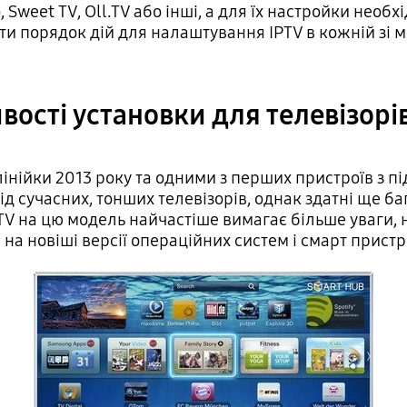
weet TV, Oll.TV або інші, а для їх настройки необхі
ати порядок дій для налаштування IPTV в кожній зі
ості установки для телевізорів
лінійки 2013 року та одними з перших пристроїв з 
ід сучасних, тонших телевізорів, однак здатні ще б
TV на цю модель найчастіше вимагає більше уваги, н
на новіші версії операційних систем і смарт пристр