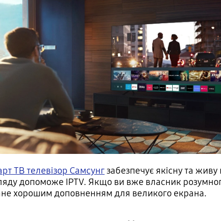
арт ТВ телевізор Самсунг
забезпечує якісну та живу 
гляду допоможе IPTV. Якщо ви вже власник розумног
тане хорошим доповненням для великого екрана.