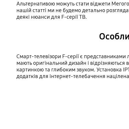
Альтернативою можуть стати віджети Мегого, S
нашій статті ми не будемо детально розгляд
деякі нюанси для F-серії ТВ.
Особлив
Смарт-телевізори F-серії є представниками 
мають оригінальний дизайн і відрізняються в
картинкою та глибоким звуком. Установка IP
додатків для інтернет-телебачення націлена 