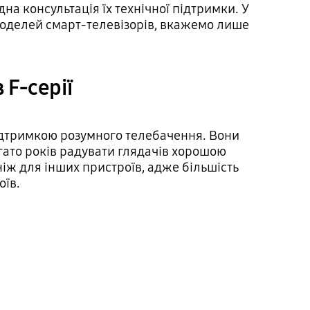
дна консультація їх технічної підтримки. У
 моделей смарт-телевізорів, вкажемо лише
 F-серії
підтримкою розумного телебачення. Вони
агато років радувати глядачів хорошою
іж для інших пристроїв, адже більшість
оїв.