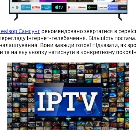
левізор Самсунг
рекомендовано звертатися в сервіс
перегляду Інтернет-телебачення. Більшість постач
 налаштування. Вони завжди готові підказати, як зр
и та на яку кнопку натиснути в конкретному поколі