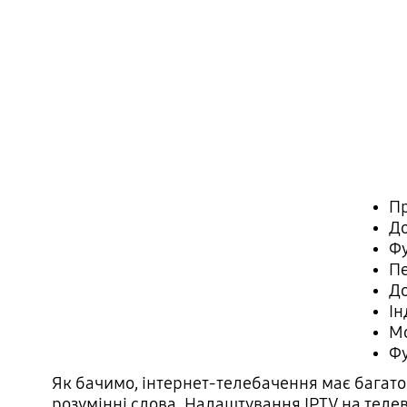
Пр
До
Фу
Пе
До
Ін
Мо
Фу
Як бачимо, інтернет-телебачення має багато
розумінні слова. Налаштування IPTV на телев