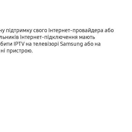
ну підтримку свого Інтернет-провайдера або
альників Інтернет-підключення мають
обити IPTV на телевізорі Samsung або на
нні пристрою.