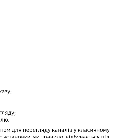
казу;
гляду;
олю.
нтом для перегляду каналів у класичному
 установки, як правило, відбувається під