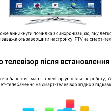
оже виникнути помилка з синхронізацією, яку легк
 заважають завершити настройку IPTV на смарт-теле
 телевізор після встановлення 
-телебачення смарт-телевізор уповільнює роботу, з
ет-телебачення на смарт-телевізор згідно з підказк