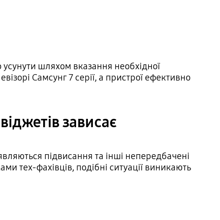
о усунути шляхом вказання необхідної
візорі Самсунг 7 серії, а пристрої ефективно
віджетів зависає
'являються підвисання та інші непередбачені
ами тех-фахівців, подібні ситуації виникають