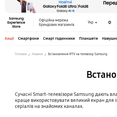
Офіційна мережа
Укр
брендових магазинів
Акції
Смартфони
Смарт годинники
Планшети
Навушн
Головна
Новини
Встановлення IPTV на телевізор Samsung
Встано
Сучасні Smart-телевізори Samsung дають вла
краще використовувати великий екран для іг
серіалів на знайомих каналах.