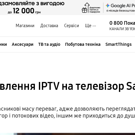
0 800 Пок
Магазини
Доставка
Сервіси
Ще
КАНАЛИ ЗВ'ЯЗ
ики
Аксесуари
ТВ та аудіо
Побутова техніка
SmartThings
влення IPTV на телевізор 
сникові масу переваг, адже дозволяють переглядати
ор і потокових відео, іншим же приходиться до душ