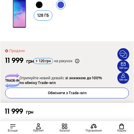
128 ГБ
Продано
11 999
грн
+
120
грн
на рахунок
Отримуйте новий девайс
зі знижкою до 100%
по обміну Trade-win
Обміняти з Trade-win
Підібрати альтернативну модель
11 999
грн
Підібрати
Більше
Кабінет
Каталог
Порівняння
Кошик