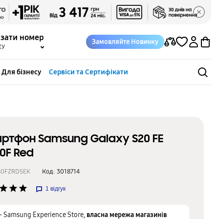
азати номер
Замовляйте Новинку
КУ
Для бізнесу
Сервіси та Сертифікати
ртфон Samsung Galaxy S20 FE
0F Red
80FZRDSEK
Код:
3018714
star
star
star
1
відгук
– Samsung Experience Store,
власна мережа магазинів