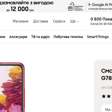
0 800 Пок
Магазини
Доставка
Сервіси
Ще
КАНАЛИ ЗВ'ЯЗ
ики
Аксесуари
ТВ та аудіо
Побутова техніка
SmartThings
Сма
G78
SM-G7
star
star
Ми 