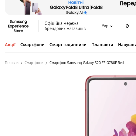
Офіційна мережа
Укр
брендових магазинів
Акції
Смартфони
Смарт годинники
Планшети
Навушн
Головна
Смартфони
Смартфон Samsung Galaxy S20 FE G780F Red