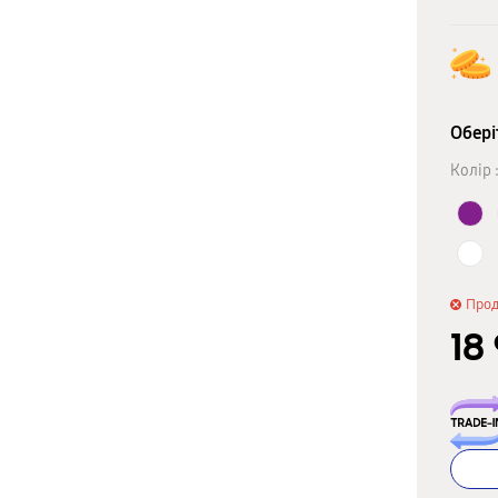
Обері
Колір 
Про
18