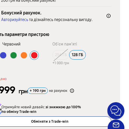
200 грн на бонусний рахунок!
Бонусний рахунок.
Авторизуйтесь
та дізнайтесь персональну вигоду.
ть параметри пристрою
:
Червоний
Об’єм пам’яті
256 ГБ
128 ГБ
+1 000 грн
дано
 999
грн
+
190
грн
на рахунок
Отримуйте новий девайс
зі знижкою до 100%
по обміну Trade-win
Обміняти з Trade-win