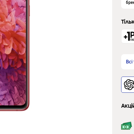
бре
Тіль
Всі
Акці