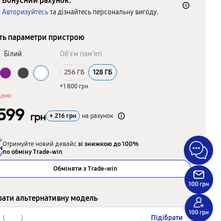
Бонусний рахунок.
Авторизуйтесь
та дізнайтесь персональну вигоду.
ть параметри пристрою
:
Білий
Об’єм пам’яті
256 ГБ
128 ГБ
+1 800 грн
дано
 599
грн
+
216
грн
на рахунок
Отримуйте новий девайс
зі знижкою до 100%
по обміну Trade-win
Обміняти з Trade-win
рати альтернативну модель
Підібрати