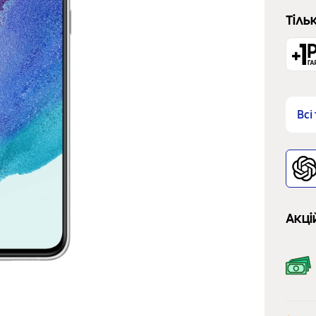
Тіль
Всі
Акці