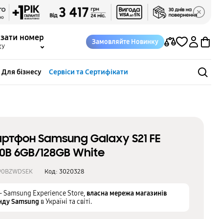
азати номер
Замовляйте Новинку
КУ
Для бізнесу
Сервіси та Сертифікати
ртфон Samsung Galaxy S21 FE
0B 6GB/128GB White
90BZWDSEK
Код:
3020328
– Samsung Experience Store,
власна мережа магазинів
нду Samsung
в Україні та світі.