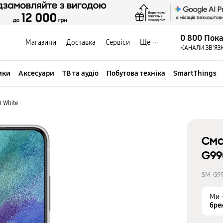
0 800 Пок
Магазини
Доставка
Сервіси
Ще
КАНАЛИ ЗВ'ЯЗ
ики
Аксесуари
ТВ та аудіо
Побутова техніка
SmartThings
 White
Сма
G99
SM-G9
Ми 
бре