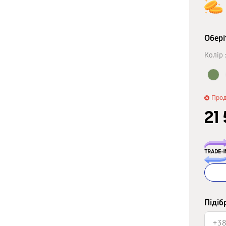
Обері
Колір 
Про
21
Підіб