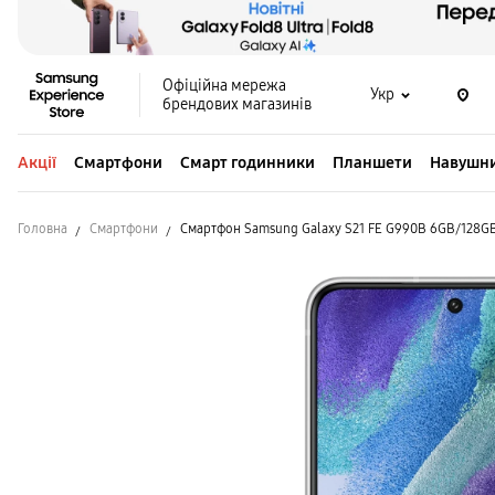
Офіційна мережа
Укр
брендових магазинів
Акції
Смартфони
Смарт годинники
Планшети
Навушн
Головна
Смартфони
Смартфон Samsung Galaxy S21 FE G990B 6GB/128GB