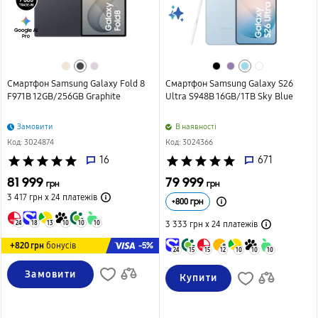
Смартфон Samsung Galaxy Fold 8
Смартфон Samsung Galaxy S26
F971B 12GB/256GB Graphite
Ultra S948B 16GB/1TB Sky Blue
Замовити
B наявності
Код: 3024874
Код: 3024366
star
star
star
star
star
16
star
star
star
star
star
671
81 999
79 999
грн
грн
3 417 грн х 24
платежів
+
800
грн
3 333 грн х 24
платежів
24
18
13
10
10
10
-5%
+820 грн
бонусів
24
15
15
12
10
10
10
Замовити
Купити