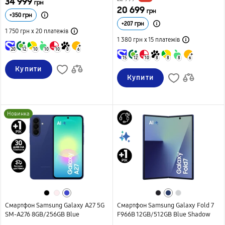
34 999
грн
20 699
грн
+
350
грн
+
207
грн
1 750 грн х 20
платежів
1 380 грн х 15
платежів
20
12
10
10
10
8
6
15
12
10
8
8
8
6
Купити
Купити
Новинка
Смартфон Samsung Galaxy A27 5G
Смартфон Samsung Galaxy Fold 7
SM-A276 8GB/256GB Blue
F966B 12GB/512GB Blue Shadow