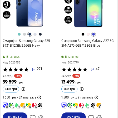
Смартфон Samsung Galaxy S25
Смартфон Samsung Galaxy A27 5G
S931B 12GB/256GB Navy
SM-A276 6GB/128GB Blue
B наявності
B наявності
Код: 3023455
Код: 3024799
star
star
star
star
star
271
star
star
star
star
star
47
-10%
-10%
43 999
14 999
39 599
13 499
грн
грн
+
396
грн
+
135
грн
1 650 грн х 24
платежів
1 500 грн х 9
платежів
24
15
10
10
10
10
9
9
7
6
6
6
6
6
Купити
Купити