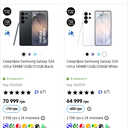
Смартфон Samsung Galaxy S26
Смартфон Samsung Galaxy S26
Ultra S948B 12GB/512GB Black
Ultra S948B 12GB/256GB White
B наявності
B наявності
Код: 3024368
Код: 3024375
star
star
star
star
star
671
star
star
star
star
star
671
70 999
64 999
грн
грн
+
710
грн
+
650
грн
2 958 грн х 24
платежів
2 708 грн х 24
платежів