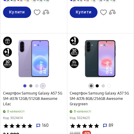
24
15
15
12
10
10
10
24
15
15
12
10
10
10
Купити
Купити
Смартфон Samsung Galaxy A57 5G
Смартфон Samsung Galaxy A37 5G
SM-A576 12GB/512GB Awesome
SM-A376 8GB/256GB Awesome
Lilac
Graygreen
B наявності
B наявності
Код: 3024614
Код: 3024623
star
star
star
star
star
160
star
star
star
star
star
89
-10%
22 999