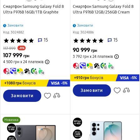
Смартфон Samsung Galaxy Fold 8
Смартфон Samsung Galaxy Fold 8
Ultra F976B 16GB/1TB Graphite
Ultra F976B 12GB/256GB Cream
Замовити
Замовити
Код: 3024882
Код: 3024886
star
star
star
star
star
15
star
star
star
star
star
15
-8%
117 999
90 999
грн
107 999
грн
3 792 грн х 24
платежів
4 500 грн х 24
платежів
24
18
13
10
10
10
24
18
13
10
10
10
-5%
+910 грн
бонусів
-5%
+1080 грн
бонусів
Замовити
Замовити
Новинка