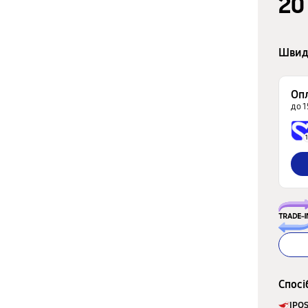
20
Швид
Оп
до 1
1
Спосi
IPOS