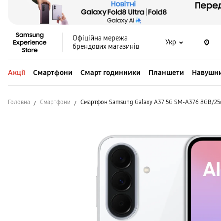
Офіційна мережа
Укр
брендових магазинів
Акції
Смартфони
Смарт годинники
Планшети
Навушн
Головна
Смартфони
Смартфон Samsung Galaxy A37 5G SM-A376 8GB/2