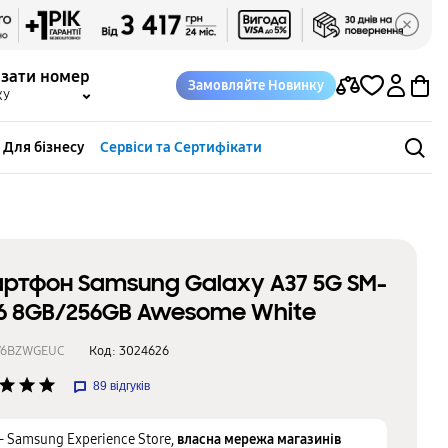
азати номер
Замовляйте Новинку
КУ
Для бізнесу
Сервіси та Сертифікати
ртфон Samsung Galaxy A37 5G SM-
6 8GB/256GB Awesome White
76BZWGEUC
Код:
3024626
star
star
star
89
відгуків
– Samsung Experience Store,
власна мережа магазинів