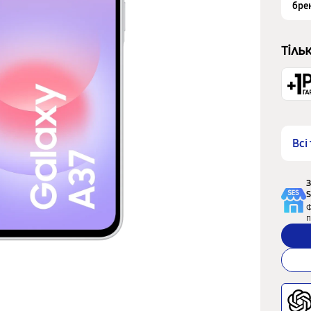
бре
Тіль
Всі
З
S
Ф
п