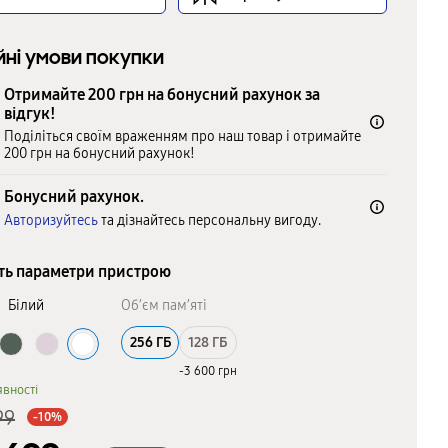
йні умови покупки
Отримайте 200 грн на бонусний рахунок за
відгук!
Поділіться своїм враженням про наш товар і отримайте
200 грн на бонусний рахунок!
Бонусний рахунок.
Авторизуйтесь
та дізнайтесь персональну вигоду.
ть параметри пристрою
:
Білий
Об’єм пам’яті
256 ГБ
128 ГБ
-3 600 грн
явності
99
-10%