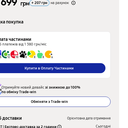
 699
грн
+
207
грн
на рахунок
ка покупка
лата частинами
5 платежів від 1 380 грн/міс
5
12
10
8
8
8
6
Купити в Оплату Частинами
Отримуйте новий девайс
зі знижкою до 100%
по обміну Trade-win
Обміняти з Trade-win
б доставки
Орієнтовна дата отримання
Сьогодні
T | Експрес-доставка за 2 години