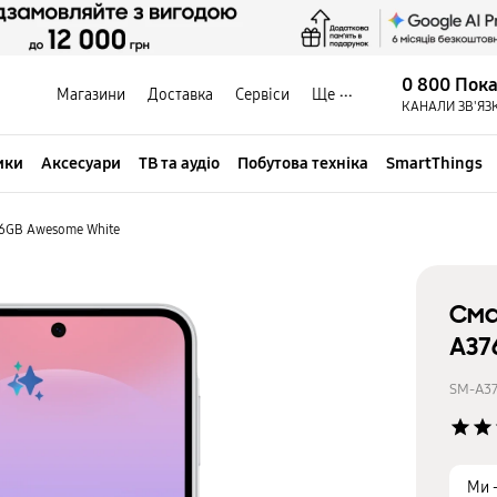
0 800 Пок
Магазини
Доставка
Сервіси
Ще
КАНАЛИ ЗВ'ЯЗ
ики
Аксесуари
ТВ та аудіо
Побутова техніка
SmartThings
56GB Awesome White
Сма
A37
SM-A3
star
star
Ми 