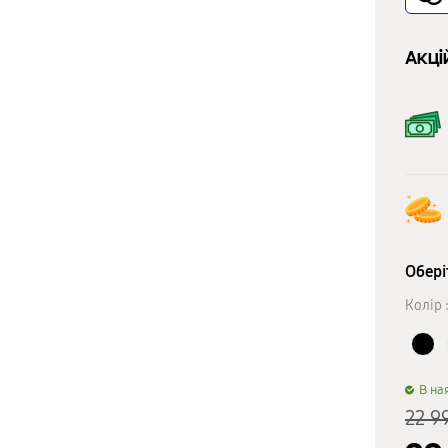
Акці
Обері
Колір 
B на
22 9