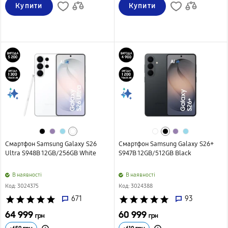
Купити
Купити
Смартфон Samsung Galaxy S26
Смартфон Samsung Galaxy S26+
Ultra S948B 12GB/256GB White
S947B 12GB/512GB Black
B наявності
B наявності
Код: 3024375
Код: 3024388
star
star
star
star
star
671
star
star
star
star
star
93
64 999
60 999
грн
грн