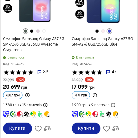
Смартфон Samsung Galaxy A37 5G
Смартфон Samsung Galaxy A27 5G
SM-A376 8GB/256GB Awesome
SM-A276 8GB/256GB Blue
Graygreen
B наявності
B наявності
Код: 3024623
Код: 3024796
star
star
star
star
star
89
star
star
star
star
star
47
-10%
-10%
22 999
18 999
20 699
17 099
грн
грн
+
207
грн
+
171
грн
1 380 грн х 15
платежів
1 900 грн х 9
платежів
15
12
10
8
8
8
6
9
7
6
6
6
6
6
Купити
Купити