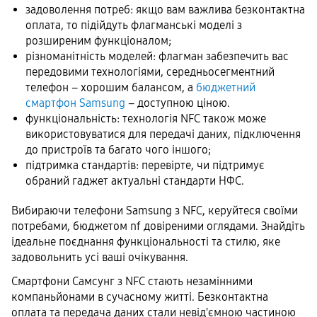
задоволення потреб: якщо вам важлива безконтактна
оплата, то підійдуть флагманські моделі з
розширеним функціоналом;
різноманітність моделей: флагман забезпечить вас
передовими технологіями, середньосегментний
телефон – хорошим балансом, а
бюджетний
смартфон Samsung
– доступною ціною.
функціональність: технологія NFC також може
використовуватися для передачі даних, підключення
до пристроїв та багато чого іншого;
підтримка стандартів: перевірте, чи підтримує
обраний гаджет актуальні стандарти НФС.
Вибираючи телефони Samsung з NFC, керуйтеся своїми
потребами, бюджетом nf довіреними оглядами. Знайдіть
ідеальне поєднання функціональності та стилю, яке
задовольнить усі ваші очікування.
Смартфони Самсунг з NFC стають незамінними
компаньйонами в сучасному житті. Безконтактна
оплата та передача даних стали невід'ємною частиною