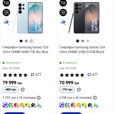
Смартфон Samsung Galaxy S26
Смартфон Samsung Galaxy S26
Ultra S948B 16GB/1TB Sky Blue
Ultra S948B 12GB/512GB Black
B наявності
B наявності
Код: 3024366
Код: 3024368
star
star
star
star
star
671
star
star
star
star
star
671
79 999
70 999
грн
грн
+
800
грн
+
710
грн
3 333 грн х 24
платежів
2 958 грн х 24
платежів
24
15
15
12
10
10
10
24
15
15
12
10
10
10