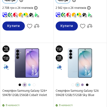
+
650
грн
+
610
грн
2 708 грн х 24
платежів
2 542 грн х 24
платежів
24
15
15
12
10
10
10
24
15
15
12
10
10
10
Купити
Купити
Смартфон Samsung Galaxy S26+
Смартфон Samsung Galaxy S26
S947B 12GB/256GB Cobalt Violet
S942B 12GB/512GB Sky Blue
B наявності
B наявності