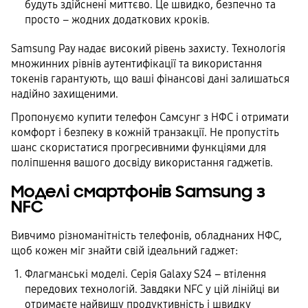
будуть здійснені миттєво. Це швидко, безпечно та
просто – жодних додаткових кроків.
Samsung Pay надає високий рівень захисту. Технологія
множинних рівнів аутентифікації та використання
токенів гарантують, що ваші фінансові дані залишаться
надійно захищеними.
Пропонуємо купити телефон Самсунг з НФС і отримати
комфорт і безпеку в кожній транзакції. Не пропустіть
шанс скористатися прогресивними функціями для
поліпшення вашого досвіду використання гаджетів.
Моделі смартфонів Samsung з
NFC
Вивчимо різноманітність телефонів, обладнаних НФС,
щоб кожен міг знайти свій ідеальний гаджет:
Флагманські моделі. Серія Galaxy S24 – втілення
передових технологій. Завдяки NFC у цій лінійці ви
отримаєте найвищу продуктивність і швидку