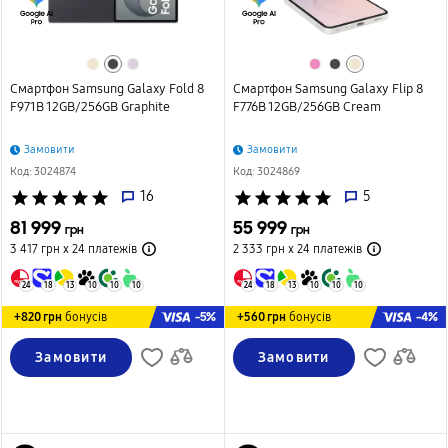
Смартфон Samsung Galaxy Fold 8
Смартфон Samsung Galaxy Flip 8
F971B 12GB/256GB Graphite
F776B 12GB/256GB Cream
Замовити
Замовити
Код: 3024874
Код: 3024869
star
star
star
star
star
16
star
star
star
star
star
5
81 999
55 999
грн
грн
3 417 грн х 24
платежів
2 333 грн х 24
платежів
24
18
13
10
10
10
24
18
13
10
10
10
-5%
-4%
+820 грн
бонусів
+560 грн
бонусів
Замовити
Замовити