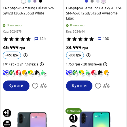
Смартфон Samsung Galaxy S26
Смартфон Samsung Galaxy A57 5G
S942B 12GB/256GB White
SM-A576 12GB/512GB Awesome
Lilac
B наявності
B наявності
Код: 3024379
Код: 3024614
star
star
star
star
star
145
star
star
star
star
star
160
45 999
34 999
грн
грн
+
460
грн
+
350
грн
1 917 грн х 24
платежів
1 750 грн х 20
платежів
24
15
15
12
10
10
10
20
12
10
10
10
8
6
Купити
Купити
Новинка