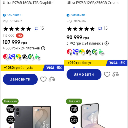
Ultra F976B 16GB/1TB Graphite
Ultra F976B 12GB/256GB Cream
Замовити
Замовити
Код: 3024882
Код: 3024886
star
star
star
star
star
15
star
star
star
star
star
15
-8%
117 999
90 999
грн
107 999
грн
3 792 грн х 24
платежів
4 500 грн х 24
платежів
24
18
13
10
10
10
24
18
13
10
10
10
-5%
+910 грн
бонусів
-5%
+1080 грн
бонусів
Замовити
Замовити
Новинка
Новинка