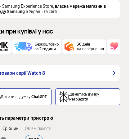
– Samsung Experience Store,
власна мережа магазинів
нду Samsung
в Україні та світі.
ки при купівлі у нас
 товари серії Watch 8
Дізнатись думку
Дізнатись думку
ChatGPT
Perplexity
ть параметри пристрою
:
Срібний
Об’єм пам’яті