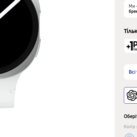
Ми 
бре
Тіль
Всі
Обері
Колір 