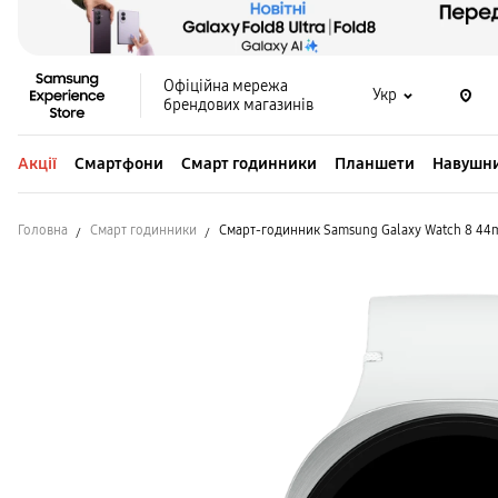
Офіційна мережа
Укр
брендових магазинів
Акції
Смартфони
Смарт годинники
Планшети
Навушн
Головна
Смарт годинники
Смарт-годинник Samsung Galaxy Watch 8 44