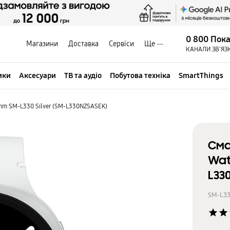
0 800 Пок
Магазини
Доставка
Сервіси
Ще
КАНАЛИ ЗВ'ЯЗ
ики
Аксесуари
ТВ та аудіо
Побутова техніка
SmartThings
mm SM-L330 Silver (SM-L330NZSASEK)
Сма
Wat
L33
SM-L3
star
star