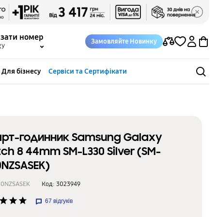
азати номер
Замовляйте Новинку
КУ
Для бізнесу
Сервіси та Сертифікати
рт-годинник Samsung Galaxy
ch 8 44mm SM-L330 Silver (SM-
0NZSASEK)
30NZSASEK
Код:
3023949
star
star
star
67
відгуків