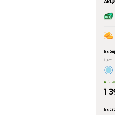
Акци
Выбер
Цвет :
B на
1 
Быстр