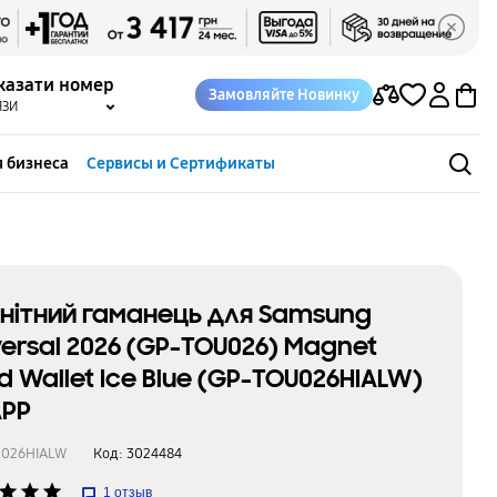
казати номер
Замовляйте Новинку
ЯЗИ
 бизнеса
Сервисы и Сертификаты
нітний гаманець для Samsung
versal 2026 (GP-TOU026) Magnet
d Wallet Ice Blue (GP-TOU026HIALW)
PP
U026HIALW
Код:
3024484
star
star
star
1
отзыв