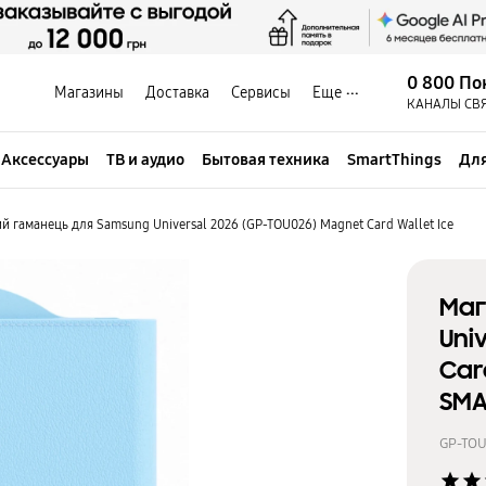
0 800 По
Магазины
Доставка
Сервисы
Еще
КАНАЛЫ СВ
Аксессуары
ТВ и аудио
Бытовая техника
SmartThings
Для
й гаманець для Samsung Universal 2026 (GP-TOU026) Magnet Card Wallet Ice
Маг
Uni
Car
SMA
GP-TO
star
star