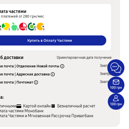
лата частями
5 платежей от 280 грн/мес
5
5
5
5
5
5
Купить в Оплату Частями
б доставки
Ориентировочная дата получения
Завтра
я почта | Отделение Новой почты
Завтра
я почта | Адресная доставка
Завтра
я почта | Почтомат
а:
личными
Картой онлайн
Безналичный расчет
лата частями Монобанк
лата Частями и Мгновенная Рассрочка Приватбанк