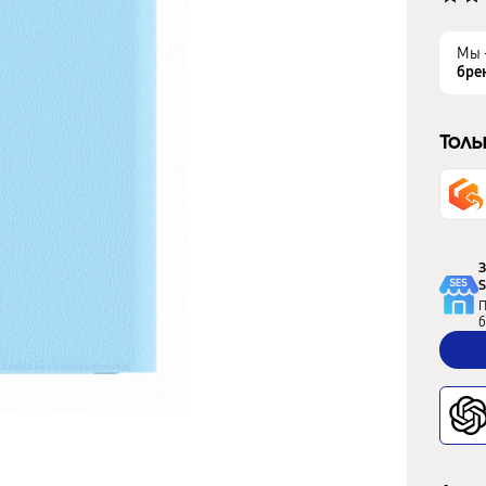
Мы 
бре
Толь
З
S
П
б