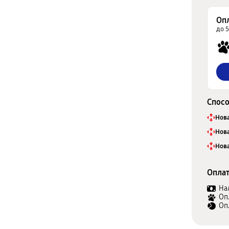
Оп
до 
Спосо
Нова
Нова
Нова
Оплат
На
Оп
Оп