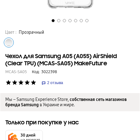
Цвет :
Прозрачный
Чехол для Samsung A05 (A055) AirShield
(Clear TPU) (MCAS-SA05) MakeFuture
MCAS-SA05
Код:
3022398
star
star
star
star
star
2
отзыва
Мы – Samsung Experience Store,
собственная сеть магазинов
бренда Samsung
в Украине и мире.
Только при покупке у нас