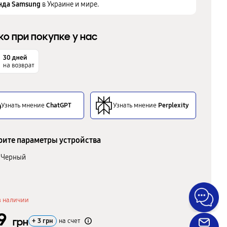
нда Samsung
в Украине и мире.
ко при покупке у нас
Узнать мнение
ChatGPT
Узнать мнение
Perplexity
ите параметры устройства
Черный
в наличии
9
грн
+
3
грн
на счет