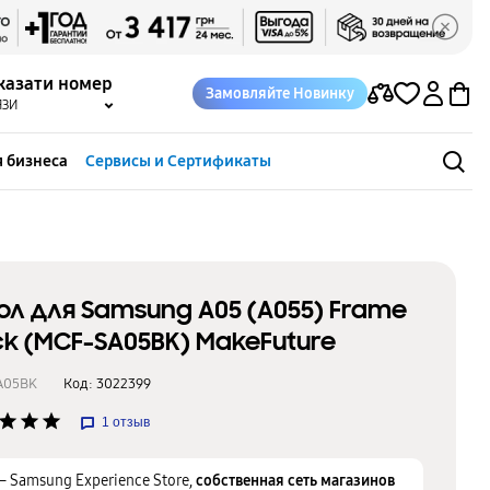
казати номер
Замовляйте Новинку
ЯЗИ
 бизнеса
Сервисы и Сертификаты
ол для Samsung A05 (A055) Frame
ck (MCF-SA05BK) MakeFuture
A05BK
Код:
3022399
star
star
star
1
отзыв
– Samsung Experience Store,
собственная сеть магазинов