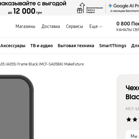
0 800 По
Магазины
Доставка
Сервисы
Еще
КАНАЛЫ СВ
Аксессуары
ТВ и аудио
Бытовая техника
SmartThings
Для
05 (A055) Frame Black (MCF-SA05BK) MakeFuture
Чех
Bla
MCF-S
star
star
Мы 