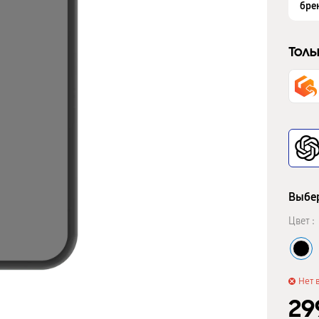
бре
Толь
Выбер
Цвет :
Нет 
29