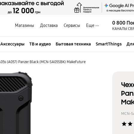
0 800 По
Магазины
Доставка
Сервисы
Еще
КАНАЛЫ СВ
Аксессуары
ТВ и аудио
Бытовая техника
SmartThings
Для
05s (A057) Panzer Black (MCN-SA05SBK) MakeFuture
Чех
Pan
Mak
MCN-S
star
star