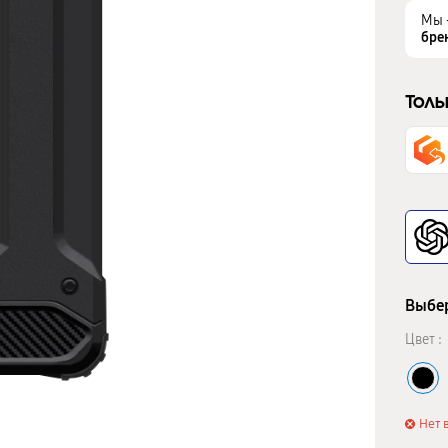
Мы 
бре
Толь
Выбер
Цвет :
Нет 