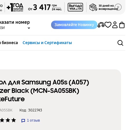
казати номер
Замовляйте Новинку
ЯЗИ
 бизнеса
Сервисы и Сертификаты
ол для Samsung A05s (A057)
zer Black (MCN-SA05SBK)
eFuture
A05SBK
Код:
3022743
star
star
star
1
отзыв