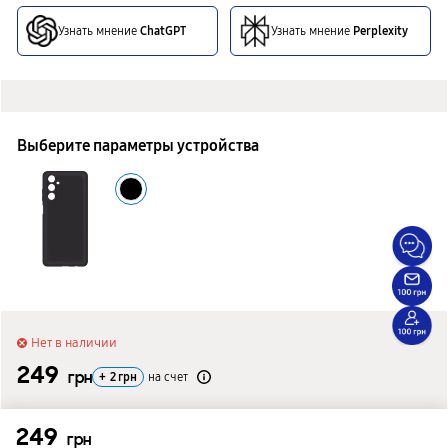
Узнать мнение
ChatGPT
Узнать мнение
Perplexity
Выберите параметры устройства
Нет в наличии
249
грн
+
2
грн
на счет
Сообщить о поступлении
249
грн