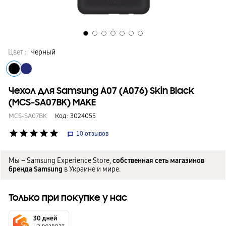
Цвет :
Черный
Чехол для Samsung A07 (A076) Skin Black
(MCS-SA07BK) MAKE
MCS-SA07BK
Код:
3024055
star
star
star
star
star
10
отзывов
Мы – Samsung Experience Store,
собственная сеть магазинов
бренда Samsung
в Украине и мире.
Только при покупке у нас