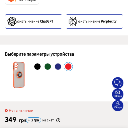
Узнать мнение
ChatGPT
Узнать мнение
Perplexity
Выберите параметры устройства
Нет в наличии
349
грн
+
3
грн
на счет