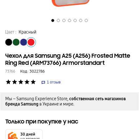
Цвет :
Красный
Чехол для Samsung A25 (A256) Frosted Matte
Ring Red (ARM73766) Armorstandart
73766
Код:
3022786
star
star
star
star
star
1
отзыв
Мы – Samsung Experience Store,
собственная сеть магазинов
бренда Samsung
в Украине и мире.
Только при покупке у нас