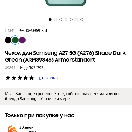
Цвет :
Темно-зеленый
Чехол для Samsung A27 5G (A276) Shade Dark
Green (ARM89845) Armorstandart
89845
Код:
3024792
star
star
star
star
star
3
отзыва
Мы – Samsung Experience Store,
собственная сеть магазинов
бренда Samsung
в Украине и мире.
Только при покупке у нас