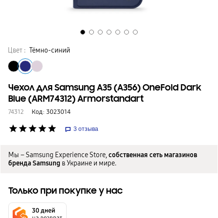
Цвет :
Тёмно-синий
Чехол для Samsung A35 (A356) OneFold Dark
Blue (ARM74312) Armorstandart
74312
Код:
3023014
star
star
star
star
star
3
отзыва
Мы – Samsung Experience Store,
собственная сеть магазинов
бренда Samsung
в Украине и мире.
Только при покупке у нас