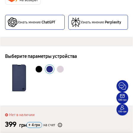
Узнать мнение
ChatGPT
Узнать мнение
Perplexity
Выберите параметры устройства
Нет в наличии
399
грн
+
4
грн
на счет