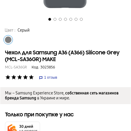
Цвет :
Серый
Чехол для Samsung A36 (A366) Silicone Grey
(MCL-SA36GR) MAKE
MCL-SA36GR
Код:
3023856
star
star
star
star
star
1
отзыв
Мы – Samsung Experience Store,
собственная сеть магазинов
бренда Samsung
в Украине и мире.
Только при покупке у нас